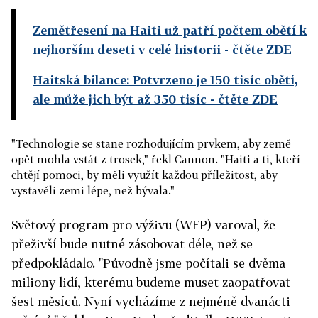
Zemětřesení na Haiti už patří počtem obětí k
nejhorším deseti v celé historii
- čtěte ZDE
Haitská bilance: Potvrzeno je 150 tisíc obětí,
ale může jich být až 350 tisíc
- čtěte ZDE
"Technologie se stane rozhodujícím prvkem, aby země
opět mohla vstát z trosek," řekl Cannon. "Haiti a ti, kteří
chtějí pomoci, by měli využít každou příležitost, aby
vystavěli zemi lépe, než bývala."
Světový program pro výživu (WFP) varoval, že
přeživší bude nutné zásobovat déle, než se
předpokládalo. "Původně jsme počítali se dvěma
miliony lidí, kterému budeme muset zaopatřovat
šest měsíců. Nyní vycházíme z nejméně dvanácti