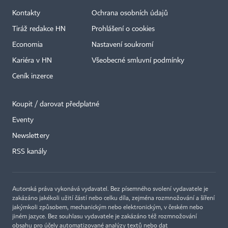
Kontakty
Ochrana osobních údajů
Tiráž redakce HN
Prohlášení o cookies
Economia
Nastavení soukromí
Kariéra v HN
Všeobecné smluvní podmínky
Ceník inzerce
Koupit / darovat předplatné
Eventy
×
Newslettery
RSS kanály
Autorská práva vykonává vydavatel. Bez písemného svolení vydavatele je
zakázáno jakékoli užití částí nebo celku díla, zejména rozmnožování a šíření
jakýmkoli způsobem, mechanickým nebo elektronickým, v českém nebo
jiném jazyce. Bez souhlasu vydavatele je zakázáno též rozmnožování
obsahu pro účely automatizované analýzy textů nebo dat