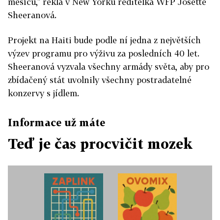
měsíců," řekla v New Yorku ředitelka WFP Josette
Sheeranová.
Projekt na Haiti bude podle ní jedna z největších
výzev programu pro výživu za posledních 40 let.
Sheeranová vyzvala všechny armády světa, aby pro
zbídačený stát uvolnily všechny postradatelné
konzervy s jídlem.
Informace už máte
Teď je čas procvičit mozek