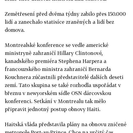
Zemětřesení před dvěma týdny zabilo přes 150.000
lidí a zanechalo statisíce zraněných a lidí bez
domova.
Montrealské konference se vedle americké
ministryně zahraničí Hillary Clintonové,
kanadského premiéra Stephena Harpera a
francouzského ministra zahraničí Bernarda
Kouchnera zúčastnili představitelé dalších deseti
zemí. Tato skupina se také rozhodla uspořádat v
březnu v newyorském sídle OSN dárcovskou
konferenci. Setkání v Montrealu tak mělo
připravit jednotný postup obnovy Haiti.
Haitská vláda představila plány na obnovu zničené
metropole Port-au-Prince. Chce na určitý čas