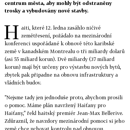
centrum města, aby mohly být odstraněny
trosky a vybudovány nové stavby.
H
aiti, které 12. ledna zasáhlo ničivé
zemětřesení, požádalo na mezinárodní
konferenci uspořádané k obnově této karibské
země v kanadském Montrealu o tři miliardy dolarů
(asi 55 miliard korun). Dvě miliardy (37 miliard
korun) mají být určeny pro výstavbu nových bytů,
zbytek pak připadne na obnovu infrastruktury a
vládních budov.
"Nejsme tady jen jednoduše proto, abychom prosili
o pomoc. Máme plán navržený Haiťany pro
Haiťany," řekl haitský premiér Jean-Max Bellerive.
Zdůraznil, že navzdory mezinárodní pomoci si jeho
země chce uchovat kontrolu nad obnovou.