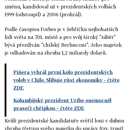
změnu, kandidoval už v prezidentských volbách
1999 (odstoupil) a 2006 (prohrál).
Podle časopisu Forbes je v žebříčku nejbohatších
lidí světa na 701. místě a pro svůj široký "záběr"
bývá přezdíván "chilský Berlusconi". Jeho majetek
je odhadován na zhruba 1,2 miliardy dolarů.
Piňera vyhrál první kolo prezidentských
voleb v Chile. Slibuje růst ekonomiky
- čtěte
ZDE
Kolumbijský prezident Uribe onemocněl
prasečí chřipkou
- čtěte ZDE
Kvůli prezidentské kandidatuře svěřil loni v dubnu
zhruba třetinu svého majetku do správy (tzv. trust)