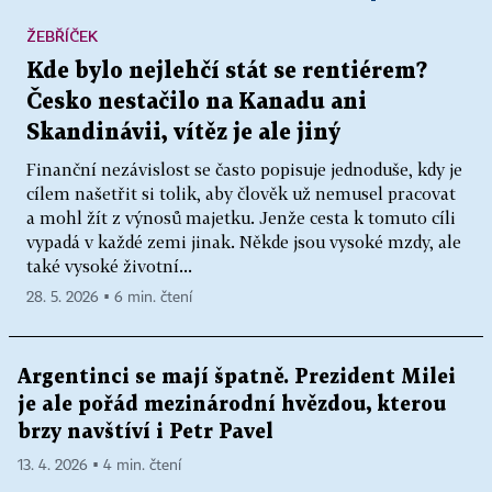
ŽEBŘÍČEK
Kde bylo nejlehčí stát se rentiérem?
Česko nestačilo na Kanadu ani
Skandinávii, vítěz je ale jiný
Finanční nezávislost se často popisuje jednoduše, kdy je
cílem našetřit si tolik, aby člověk už nemusel pracovat
a mohl žít z výnosů majetku. Jenže cesta k tomuto cíli
vypadá v každé zemi jinak. Někde jsou vysoké mzdy, ale
také vysoké životní...
28. 5. 2026 ▪ 6 min. čtení
Argentinci se mají špatně. Prezident Milei
je ale pořád mezinárodní hvězdou, kterou
brzy navštíví i Petr Pavel
13. 4. 2026 ▪ 4 min. čtení