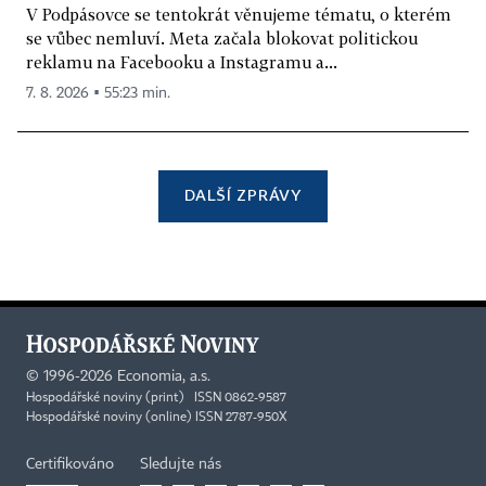
V Podpásovce se tentokrát věnujeme tématu, o kterém
se vůbec nemluví. Meta začala blokovat politickou
reklamu na Facebooku a Instagramu a...
7. 8. 2026 ▪ 55:23 min.
DALŠÍ ZPRÁVY
©
1996-2026
Economia, a.s.
Hospodářské noviny (print) ISSN 0862-9587
Hospodářské noviny (online) ISSN 2787-950X
Certifikováno
Sledujte nás