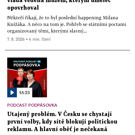
vláda vedená mužem, kterým umělec
opovrhoval
Někteří říkají, že to byl poslední happening Milana
Knížáka. A něco na tom je. Pohřeb se státními poctami
organizovaný těmi, kterými slavný...
7. 8. 2026 ▪ 4 min. čtení
55:23
PODCAST PODPÁSOVKA
Utajený problém. V Česku se chystají
první volby, kdy sítě blokují politickou
reklamu. A hlavní oběť je nečekaná