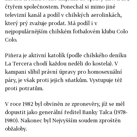
čtyřem společnostem. Ponechal si mimo jiné
televizní kanál a podíl v chilských aerolinkách,
který prý zvažuje prodat. Má podíl i v
nejpopulárnějším chilském fotbalovém klubu Colo
Colo.
Piňera je aktivní katolík (podle chilského deníku
La Tercera chodí každou neděli do kostela). V
kampani slíbil právní úpravy pro homosexuální
páry, je však proti jejich sňatkům. Vystupuje též
proti potratům.
V roce 1982 byl obviněn ze zpronevěry, jíž se měl
dopustit jako generální ředitel Banky Talca (1978-
1980). Nakonec byl Nejvyšším soudem zproštěn
obžaloby.