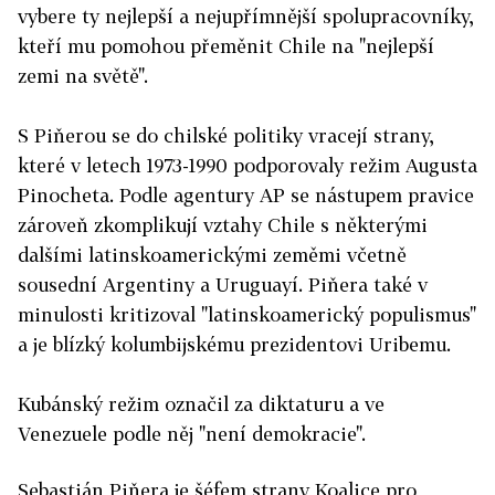
vybere ty nejlepší a nejupřímnější spolupracovníky,
kteří mu pomohou přeměnit Chile na "nejlepší
zemi na světě".
S Piňerou se do chilské politiky vracejí strany,
které v letech 1973-1990 podporovaly režim Augusta
Pinocheta. Podle agentury AP se nástupem pravice
zároveň zkomplikují vztahy Chile s některými
dalšími latinskoamerickými zeměmi včetně
sousední Argentiny a Uruguayí. Piňera také v
minulosti kritizoval "latinskoamerický populismus"
a je blízký kolumbijskému prezidentovi Uribemu.
Kubánský režim označil za diktaturu a ve
Venezuele podle něj "není demokracie".
Sebastián Piňera je šéfem strany Koalice pro