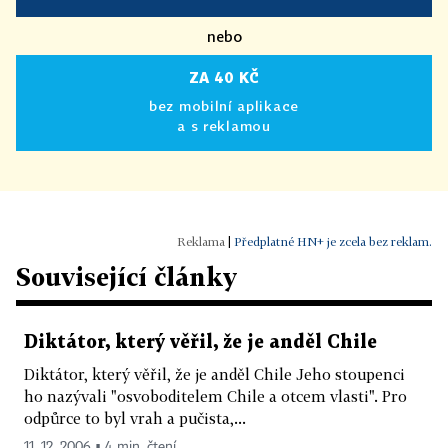
nebo
ZA 40 KČ
bez mobilní aplikace
a s reklamou
|
Předplatné HN+ je zcela bez reklam.
Související články
Diktátor, který věřil, že je anděl Chile
Diktátor, který věřil, že je anděl Chile Jeho stoupenci
ho nazývali "osvoboditelem Chile a otcem vlasti". Pro
odpůrce to byl vrah a pučista,...
11. 12. 2006 ▪ 4 min. čtení