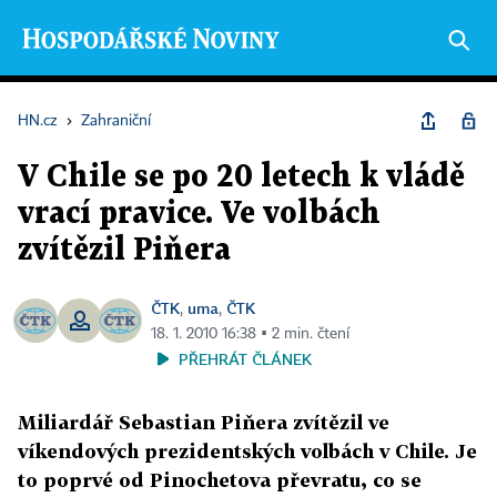
HN.cz
›
Zahraniční
V Chile se po 20 letech k vládě
vrací pravice. Ve volbách
zvítězil Piňera
ČTK
uma
ČTK
,
,
18. 1. 2010 16:38 ▪ 2 min. čtení
PŘEHRÁT ČLÁNEK
Miliardář Sebastian Piňera zvítězil ve
víkendových prezidentských volbách v Chile. Je
to poprvé od Pinochetova převratu, co se