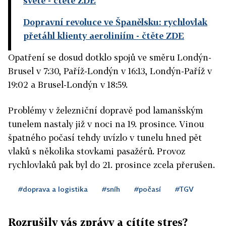
světě
- čtěte ZDE
Dopravní revoluce ve Španělsku: rychlovlak
přetáhl klienty aeroliniím
- čtěte ZDE
Opatření se dosud dotklo spojů ve směru Londýn-
Brusel v 7:30, Paříž-Londýn v 16:13, Londýn-Paříž v
19:02 a Brusel-Londýn v 18:59.
Problémy v železniční dopravě pod lamanšským
tunelem nastaly již v noci na 19. prosince. Vinou
špatného počasí tehdy uvízlo v tunelu hned pět
vlaků s několika stovkami pasažérů. Provoz
rychlovlaků pak byl do 21. prosince zcela přerušen.
#doprava a logistika
#sníh
#počasí
#TGV
Rozrušily vás zprávy a cítíte stres?