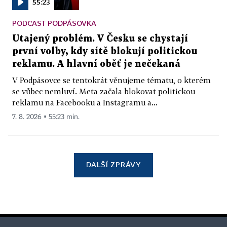
55:23
PODCAST PODPÁSOVKA
Utajený problém. V Česku se chystají
první volby, kdy sítě blokují politickou
reklamu. A hlavní oběť je nečekaná
V Podpásovce se tentokrát věnujeme tématu, o kterém
se vůbec nemluví. Meta začala blokovat politickou
reklamu na Facebooku a Instagramu a...
7. 8. 2026 ▪ 55:23 min.
DALŠÍ ZPRÁVY