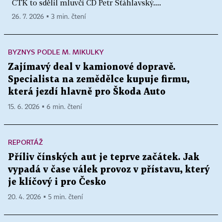
ČTK to sdělil mluvčí ČD Petr Šťáhlavský....
26. 7. 2026 ▪ 3 min. čtení
BYZNYS PODLE M. MIKULKY
Zajímavý deal v kamionové dopravě.
Specialista na zemědělce kupuje firmu,
která jezdí hlavně pro Škoda Auto
15. 6. 2026 ▪ 6 min. čtení
REPORTÁŽ
Příliv čínských aut je teprve začátek. Jak
vypadá v čase válek provoz v přístavu, který
je klíčový i pro Česko
20. 4. 2026 ▪ 5 min. čtení