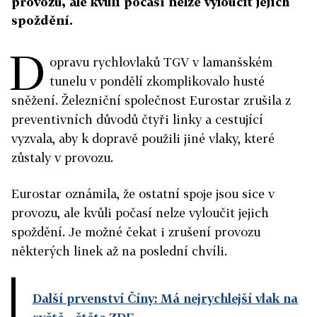
provozu, ale kvůli počasí nelze vyloučit jejich
spoždění.
D
opravu rychlovlaků TGV v lamanšském
tunelu v pondělí zkomplikovalo husté
sněžení. Železniční společnost Eurostar zrušila z
preventivních důvodů čtyři linky a cestující
vyzvala, aby k dopravě použili jiné vlaky, které
zůstaly v provozu.
Eurostar oznámila, že ostatní spoje jsou sice v
provozu, ale kvůli počasí nelze vyloučit jejich
spoždění. Je možné čekat i zrušení provozu
některých linek až na poslední chvíli.
Další prvenství Číny: Má nejrychlejší vlak na