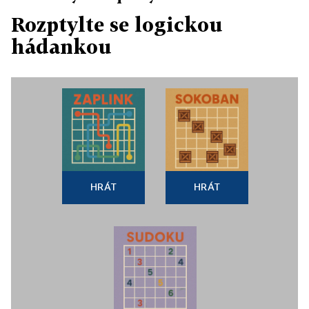
Rozptylte se logickou
hádankou
HRÁT
HRÁT