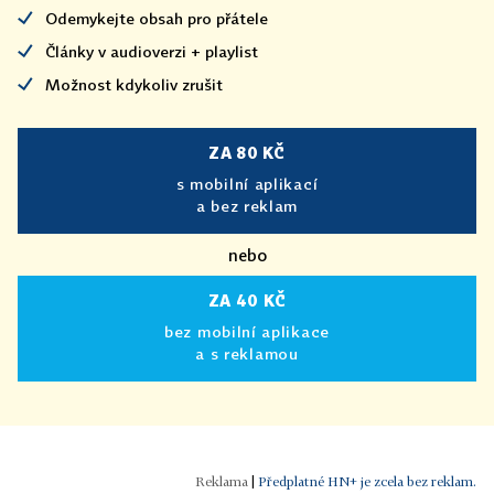
Odemykejte obsah pro přátele
Články v audioverzi + playlist
Možnost kdykoliv zrušit
ZA 80 KČ
s mobilní aplikací
a bez reklam
nebo
ZA 40 KČ
bez mobilní aplikace
a s reklamou
|
Předplatné HN+ je zcela bez reklam.