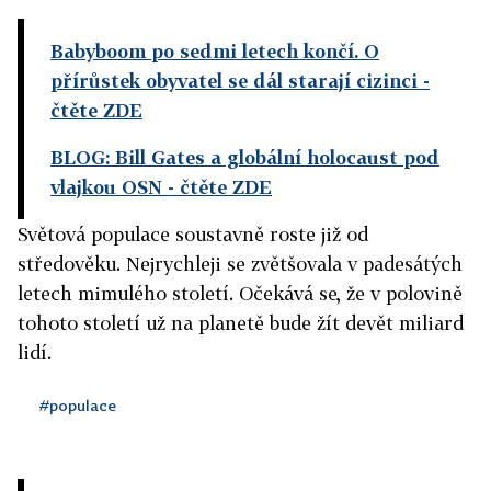
Babyboom po sedmi letech končí. O
přírůstek obyvatel se dál starají cizinci
-
čtěte ZDE
BLOG: Bill Gates a globální holocaust pod
vlajkou OSN
- čtěte ZDE
Světová populace soustavně roste již od
středověku. Nejrychleji se zvětšovala v padesátých
letech mimulého století. Očekává se, že v polovině
tohoto století už na planetě bude žít devět miliard
lidí.
#populace