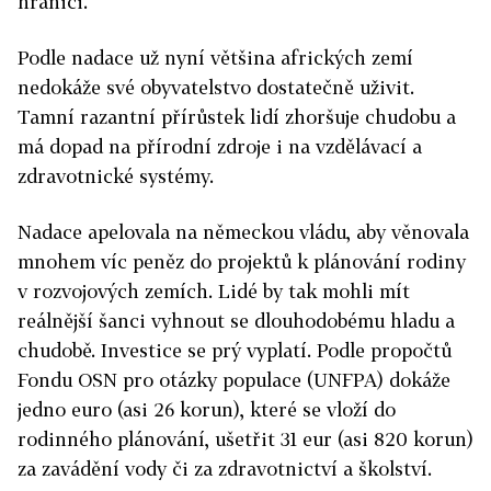
hranici.
Podle nadace už nyní většina afrických zemí
nedokáže své obyvatelstvo dostatečně uživit.
Tamní razantní přírůstek lidí zhoršuje chudobu a
má dopad na přírodní zdroje i na vzdělávací a
zdravotnické systémy.
Nadace apelovala na německou vládu, aby věnovala
mnohem víc peněz do projektů k plánování rodiny
v rozvojových zemích. Lidé by tak mohli mít
reálnější šanci vyhnout se dlouhodobému hladu a
chudobě. Investice se prý vyplatí. Podle propočtů
Fondu OSN pro otázky populace (UNFPA) dokáže
jedno euro (asi 26 korun), které se vloží do
rodinného plánování, ušetřit 31 eur (asi 820 korun)
za zavádění vody či za zdravotnictví a školství.