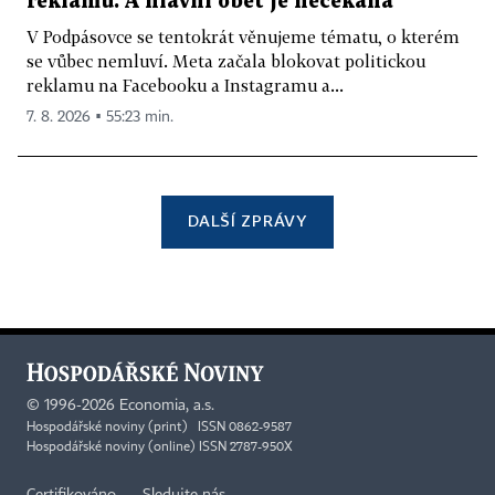
reklamu. A hlavní oběť je nečekaná
V Podpásovce se tentokrát věnujeme tématu, o kterém
se vůbec nemluví. Meta začala blokovat politickou
reklamu na Facebooku a Instagramu a...
7. 8. 2026 ▪ 55:23 min.
DALŠÍ ZPRÁVY
©
1996-2026
Economia, a.s.
Hospodářské noviny (print) ISSN 0862-9587
Hospodářské noviny (online) ISSN 2787-950X