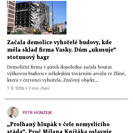
Začala demolice vyhořelé budovy, kde
měla sklad firma Vasky. Dům „ukusuje“
stotunový bagr
Demoliční firma v pátek dopoledne začala bourat
výškovou budovu v někdejším továrním areálu ve Zlíně,
která v červenci vyhořela. Zničený objekt...
7. 8. 2026 ▪ 3 min. čtení
PETR HONZEJK
„Prolhaný hlupák v čele nemyslícího
stáda“. Proč Milana Knížáka oslavuje