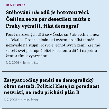
ROZHOVOR
Stěhování národů je hotovou věcí.
Čeština se za pár desetiletí může z
Prahy vytratit, říká demograf
Počet narozených dětí se v Česku snižuje rychleji, než
se čekalo. „Propad plodnosti ovšem probíhá téměř
nezávisle na stupni rozvoje jednotlivých zemí. Zřejmě
se celý svět postupně blíží k jednomu dítěti na jednu
ženu a tím k výraznému...
1. 7. 2026 ▪ 16 min. čtení
Zasypat rodiny penězi na demografický
obrat nestačí. Politici klesající porodnost
nezvrátí, na řadu přichází plán B
1. 7. 2026 ▪ 6 min. čtení