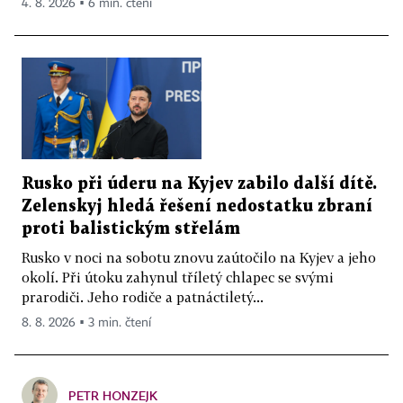
4. 8. 2026 ▪ 6 min. čtení
Rusko při úderu na Kyjev zabilo další dítě.
Zelenskyj hledá řešení nedostatku zbraní
proti balistickým střelám
Rusko v noci na sobotu znovu zaútočilo na Kyjev a jeho
okolí. Při útoku zahynul tříletý chlapec se svými
prarodiči. Jeho rodiče a patnáctiletý...
8. 8. 2026 ▪ 3 min. čtení
PETR HONZEJK