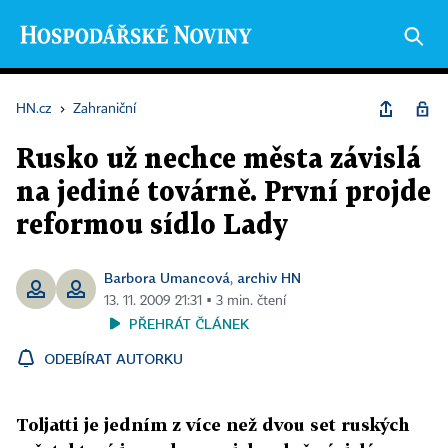
HN.cz
›
Zahraniční
Rusko už nechce města závislá
na jediné továrně. První projde
reformou sídlo Lady
Barbora Umancová
archiv HN
,
13. 11. 2009 21:31 ▪ 3 min. čtení
PŘEHRÁT ČLÁNEK
ODEBÍRAT AUTORKU
Toljatti je jedním z více než dvou set ruských