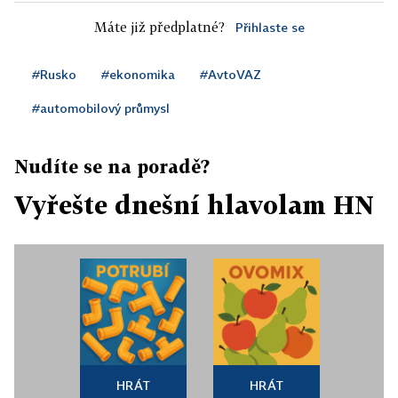
Máte již předplatné?
Přihlaste se
#Rusko
#ekonomika
#AvtoVAZ
#automobilový průmysl
Nudíte se na poradě?
Vyřešte dnešní hlavolam HN
HRÁT
HRÁT