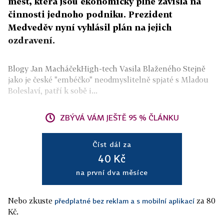
měst, která jsou ekonomicky plně závislá na
činnosti jednoho podniku. Prezident
Medveděv nyní vyhlásil plán na jejich
ozdravení.
Blogy Jan MacháčekHigh-tech Vasila Blaženého Stejně
jako je české "embéčko" neodmyslitelně spjaté s Mladou
Boleslaví, patří k sobě i...
ZBÝVÁ VÁM JEŠTĚ 95 % ČLÁNKU
Číst dál za
40 Kč
na první dva měsíce
Nebo zkuste
za 80
předplatné bez reklam a s mobilní aplikací
Kč.