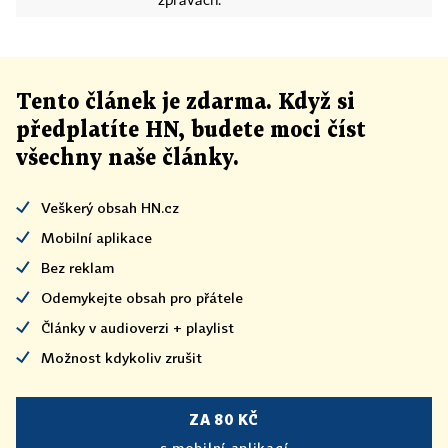
zprávách.
Tento článek
je
zdarma. Když si
předplatíte HN, budete moci číst
všechny naše články
.
Veškerý obsah HN.cz
Mobilní aplikace
Bez reklam
Odemykejte obsah pro přátele
Články v audioverzi + playlist
Možnost kdykoliv zrušit
ZA 80 KČ
s mobilní aplikací