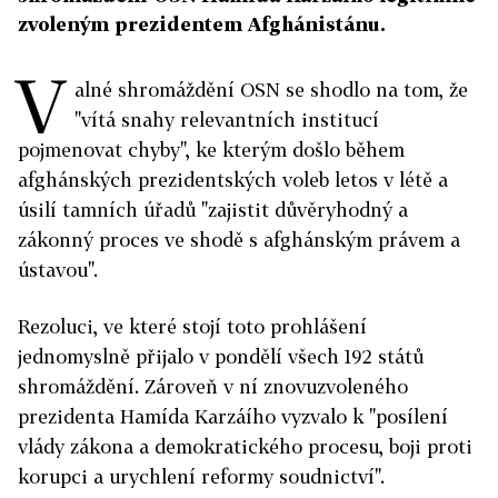
zvoleným prezidentem Afghánistánu.
V
alné shromáždění OSN se shodlo na tom, že
"vítá snahy relevantních institucí
pojmenovat chyby", ke kterým došlo během
afghánských prezidentských voleb letos v létě a
úsilí tamních úřadů "zajistit důvěryhodný a
zákonný proces ve shodě s afghánským právem a
ústavou".
Rezoluci, ve které stojí toto prohlášení
jednomyslně přijalo v pondělí všech 192 států
shromáždění. Zároveň v ní znovuzvoleného
prezidenta Hamída Karzáího vyzvalo k "posílení
vlády zákona a demokratického procesu, boji proti
korupci a urychlení reformy soudnictví".