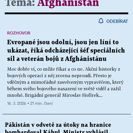
Téma:
Afghánistán
ODEBÍRAT
ROZHOVOR
Evropané jsou odolní, jsou jen líní to
ukázat, říká odcházející šéf speciálních
sil a veterán bojů z Afghánistánu
Moc dobře ví, co může říkat a co ne. Akční historky z
bojových operací z něj zrovna neproudí. Přesto je
vděčným a mimořádně zasvěceným vypravěčem, který
během svého bojového nasazení ve světě viděl a zažil
mnohé. Brigádní generál Miroslav Hofírek...
16. 3. 2026 ▪ 21 min. čtení
Pákistán v odvetě za útoky na hranice
bombardoval Kábul. Ministr vyhlásil