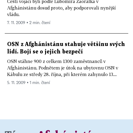
Čeští vojáci byli podle Lubomíra Zaorálka v
Afghánistánu dosud proto, aby podporovali nynější
vládu.
7. 11. 2009 ▪ 2 min. čtení
OSN z Afghánistánu stahuje většinu svých
lidí. Bojí se o jejich bezpečí
OSN stáhne 900 z celkem 1300 zaměstnanců v
Afghánistánu. Podnětem je útok na ubytovnu OSN v
Kábulu ze středy 28. října, při kterém zahynulo 13...
5. 11. 2009 ▪ 1 min. čtení