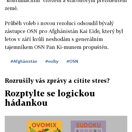
"kontumačním" vítězem a staronovým prezidentem
země.
Průběh voleb i novou rezoluci odsoudil bývalý
zástupce OSN pro Afghánistán Kai Eide, který byl
letos v září kvůli neshodám s generálním
tajemníkem OSN Pan Ki-munem propuštěn.
#Afghánistán
#volby
#OSN
Rozrušily vás zprávy a cítíte stres?
Rozptylte se logickou
hádankou