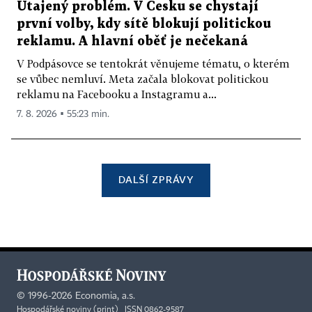
Utajený problém. V Česku se chystají
první volby, kdy sítě blokují politickou
reklamu. A hlavní oběť je nečekaná
V Podpásovce se tentokrát věnujeme tématu, o kterém
se vůbec nemluví. Meta začala blokovat politickou
reklamu na Facebooku a Instagramu a...
7. 8. 2026 ▪ 55:23 min.
DALŠÍ ZPRÁVY
©
1996-2026
Economia, a.s.
Hospodářské noviny (print) ISSN 0862-9587