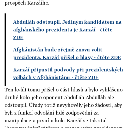
prospěch Karzáího.
Abdulláh odstoupil. Jediným kandidátem na
afghánského prezidenta je Karzáí
- čtěte
ZDE
Afghánistán bude zřejmě znovu volit
prezidenta. Karzáí přišel o hlasy
- čtěte ZDE
Karzáí připustil podvody při prezidentských
volbách v Afghánistánu
- čtěte ZDE
Ten kvůli tomu přišel o část hlasů a bylo vyhlášeno
druhé kolo, jeho oponent Abdulláh Abdulláh ale
odstoupil. Úřady totiž nevyhověly jeho žádosti, aby
byli z funkcí odvolání lidé zodpovědní za
manipulace v prvním kole. Karzáí se tak stal