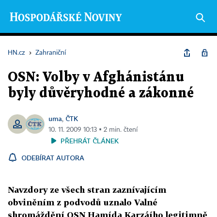
HN.cz
›
Zahraniční
OSN: Volby v Afghánistánu
byly důvěryhodné a zákonné
uma
ČTK
,
10. 11. 2009 10:13 ▪ 2 min. čtení
PŘEHRÁT ČLÁNEK
ODEBÍRAT AUTORA
Navzdory ze všech stran zaznívajícím
obviněním z podvodů uznalo Valné
shromáždění OSN Hamída Karzáího legitimně