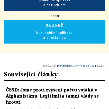
a bez reklam
nebo
ZA 40 KČ
bez mobilní aplikace
a s reklamou
|
Předplatné HN+ je zcela bez reklam.
Související články
ČSSD: Jsme proti zvýšení počtu vojáků v
Afghánistánu. Legitimita tamní vlády se
hroutí