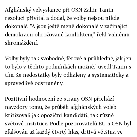
Afghánský velvyslanec při OSN Zahir Tanin
rezoluci přivítal a dodal, že volby nejsou nikde
dokonalé. "A jsou ještě méně dokonalé v začínající
demokracii ohrožované konfliktem," řekl Valnému
shromáždění.
Volby byly tak svobodné, férové a průhledné, jak jen
to bylo v těchto podmínkách možné," uvedl Tanin s
tím, že nedostatky byly odhaleny a systematicky a
spravedlivě odstraněny.
Pozitivní hodnocení ze strany OSN přichází
navzdory tomu, že průběh afghánských voleb
kritizovali jak opoziční kandidáti, tak různé
světové instituce. Podle pozorovatelů EU a OSN byl
zfalšován až každý čtvrtý hlas, drtivá většina ve