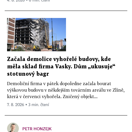
4. 8. 2026 ▪ 6 min. čtení
Začala demolice vyhořelé budovy, kde
měla sklad firma Vasky. Dům „ukusuje“
stotunový bagr
Demoliční firma v pátek dopoledne začala bourat
výškovou budovu v někdejším továrním areálu ve Zlíně,
která v červenci vyhořela. Zničený objekt...
7. 8. 2026 ▪ 3 min. čtení
PETR HONZEJK