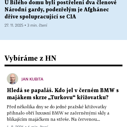
U Bílého domu byli postřeleni dva členové
Národní gardy, podezřelým je Afghánec
dříve spolupracující se CIA
27. 11. 2025 ▪ 3 min. čtení
Vybíráme z HN
JAN KUBITA
Hledá se papaláš. Kdo jel v černém BMW s
majákem skrze „Turkovu“ křižovatku?
Před několika dny se do jedné pražské křižovatky
přihnalo obří luxusní BMW se začerněnými skly a
blikajícím majáčkem na střeše. Na červenou...