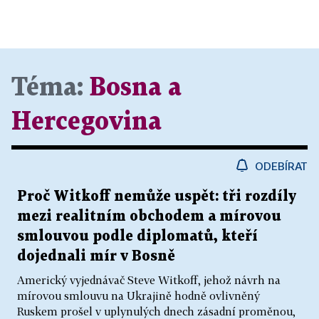
Téma:
Bosna a
Hercegovina
ODEBÍRAT
Proč Witkoff nemůže uspět: tři rozdíly
mezi realitním obchodem a mírovou
smlouvou podle diplomatů, kteří
dojednali mír v Bosně
Americký vyjednávač Steve Witkoff, jehož návrh na
mírovou smlouvu na Ukrajině hodně ovlivněný
Ruskem prošel v uplynulých dnech zásadní proměnou,