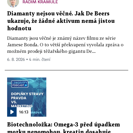
RADIM KRAMULE
Diamanty nejsou věčné. Jak De Beers
ukazuje, že žádné aktivum nemá jistou
hodnotu
Diamanty jsou věčné je známý název filmu ze série
Jamese Bonda. O to větší překvapení vyvolala zpráva o
možném prodeji těžařského gigantu De...
6. 8. 2026 ▪ 4 min. čtení
16:13
Biotechnoložka: Omega-3 před úpadkem
mozku nepomohou, kreatin dosahuje