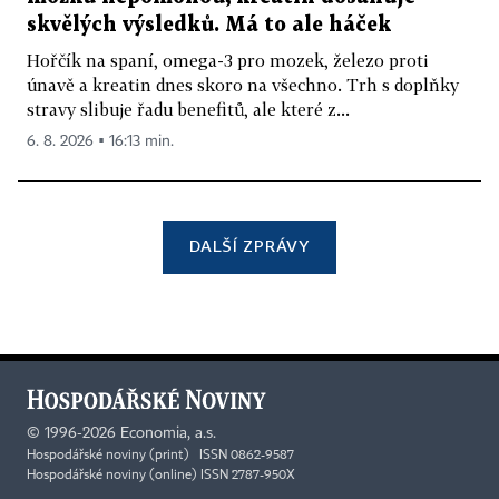
skvělých výsledků. Má to ale háček
Hořčík na spaní, omega-3 pro mozek, železo proti
únavě a kreatin dnes skoro na všechno. Trh s doplňky
stravy slibuje řadu benefitů, ale které z...
6. 8. 2026 ▪ 16:13 min.
DALŠÍ ZPRÁVY
©
1996-2026
Economia, a.s.
Hospodářské noviny (print) ISSN 0862-9587
Hospodářské noviny (online) ISSN 2787-950X