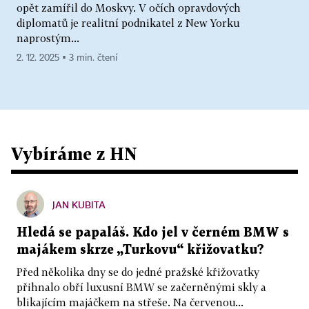
opět zamířil do Moskvy. V očích opravdových
diplomatů je realitní podnikatel z New Yorku
naprostým...
2. 12. 2025 ▪ 3 min. čtení
Vybíráme z HN
JAN KUBITA
Hledá se papaláš. Kdo jel v černém BMW s
majákem skrze „Turkovu“ křižovatku?
Před několika dny se do jedné pražské křižovatky
přihnalo obří luxusní BMW se začerněnými skly a
blikajícím majáčkem na střeše. Na červenou...