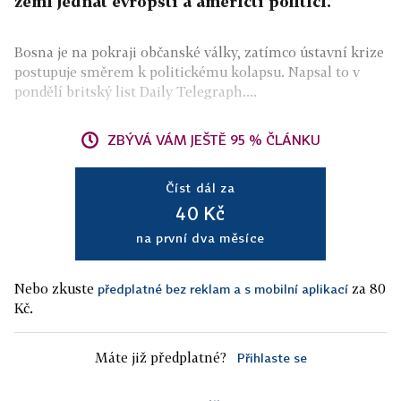
zemi jednat evropští a američtí politici.
Bosna je na pokraji občanské války, zatímco ústavní krize
postupuje směrem k politickému kolapsu. Napsal to v
pondělí britský list Daily Telegraph....
ZBÝVÁ VÁM JEŠTĚ 95 % ČLÁNKU
Číst dál za
40 Kč
na první dva měsíce
Nebo zkuste
za 80
předplatné bez reklam a s mobilní aplikací
Kč.
Máte již předplatné?
Přihlaste se