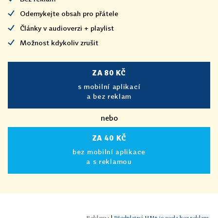
Odemykejte obsah pro přátele
Články v audioverzi + playlist
Možnost kdykoliv zrušit
ZA 80 KČ
s mobilní aplikací
a bez reklam
nebo
ZA 40 KČ
bez mobilní aplikace
a s reklamou
|
Předplatné HN+ je zcela bez reklam.