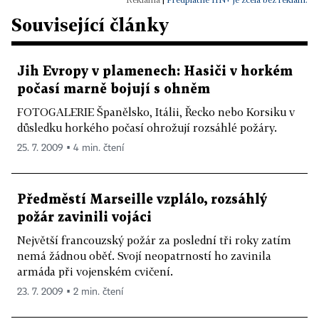
Související články
Jih Evropy v plamenech: Hasiči v horkém
počasí marně bojují s ohněm
FOTOGALERIE Španělsko, Itálii, Řecko nebo Korsiku v
důsledku horkého počasí ohrožují rozsáhlé požáry.
25. 7. 2009 ▪ 4 min. čtení
Předměstí Marseille vzplálo, rozsáhlý
požár zavinili vojáci
Největší francouzský požár za poslední tři roky zatím
nemá žádnou oběť. Svojí neopatrností ho zavinila
armáda při vojenském cvičení.
23. 7. 2009 ▪ 2 min. čtení