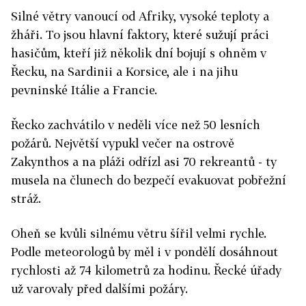
Silné větry vanoucí od Afriky, vysoké teploty a
žháři. To jsou hlavní faktory, které sužují práci
hasičům, kteří již několik dní bojují s ohněm v
Řecku, na Sardinii a Korsice, ale i na jihu
pevninské Itálie a Francie.
Řecko zachvátilo v neděli více než 50 lesních
požárů. Největší vypukl večer na ostrově
Zakynthos a na pláži odřízl asi 70 rekreantů - ty
musela na člunech do bezpečí evakuovat pobřežní
stráž.
Oheň se kvůli silnému větru šířil velmi rychle.
Podle meteorologů by měl i v pondělí dosáhnout
rychlosti až 74 kilometrů za hodinu. Řecké úřady
už varovaly před dalšími požáry.