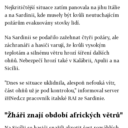
Nejkritičtější situace zatím panovala na jihu Itálie
a na Sardinii, kde musely být kvůli neutuchajícím
požárům evakuovány stovky lidí.
Na Sardinii se podařilo zažehnat čtyři požáry, ale
záchranáři a hasiči varují, že kvůli vysokým
teplotám a silnému větru hrozí šíření dalších
ohňů. Nebezpečí hrozí také v Kalábrii, Apulii a na
Sicílii.
"Dnes se situace uklidnila, alespoň nefouká vítr,
část ohňů už je pod kontrolou," informoval server
iHNed.cz pracovník italské RAI ze Sardinie.
"Žháři znají období afrických větrů"
Na Sicílii se hasiči snažili zkrotit šest rozsáhlých