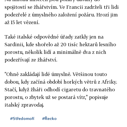
spojitostí se žhářstvím. Ve Francii zadrželi tři lidi
podezřelé z úmyslného založení požáru. Hrozí jim
až 15 let vězení.
Také italské odpovědné úřady zatkly jen na
Sardinii, kde shořelo až 20 tisíc hektarů lesního
porostu, několik lidí a minimálně dva z nich
podezřívají ze žhářství.
"Ohně zakládají lidé úmyslně. Většinou touto
dobou, kdy začíná období horkých větrů z Afriky.
Stačí, když žháři odhodí cigaretu do travnatého
porostu, o zbytek už se postará vítr," popisuje
italský zpravodaj.
#Středomoří
#Řecko