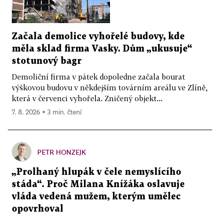
Začala demolice vyhořelé budovy, kde
měla sklad firma Vasky. Dům „ukusuje“
stotunový bagr
Demoliční firma v pátek dopoledne začala bourat
výškovou budovu v někdejším továrním areálu ve Zlíně,
která v červenci vyhořela. Zničený objekt...
7. 8. 2026 ▪ 3 min. čtení
PETR HONZEJK
„Prolhaný hlupák v čele nemyslícího
stáda“. Proč Milana Knížáka oslavuje
vláda vedená mužem, kterým umělec
opovrhoval