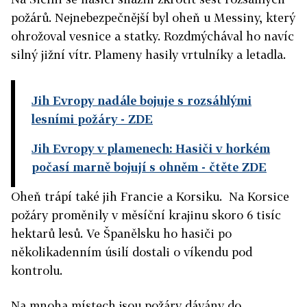
požárů. Nejnebezpečnější byl oheň u Messiny, který
ohrožoval vesnice a statky. Rozdmýchával ho navíc
silný jižní vítr. Plameny hasily vrtulníky a letadla.
Jih Evropy nadále bojuje s rozsáhlými
lesními požáry
- ZDE
Jih Evropy v plamenech: Hasiči v horkém
počasí marně bojují s ohněm
- čtěte ZDE
Oheň trápí také jih Francie a Korsiku. Na Korsice
požáry proměnily v měsíční krajinu skoro 6 tisíc
hektarů lesů. Ve Španělsku ho hasiči po
několikadenním úsilí dostali o víkendu pod
kontrolu.
Na mnoha místech jsou požáry dávány do