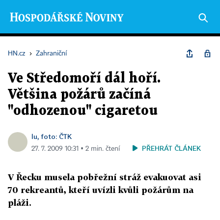
HN.cz
›
Zahraniční
Ve Středomoří dál hoří.
Většina požárů začíná
"odhozenou" cigaretou
lu, foto: ČTK
PŘEHRÁT ČLÁNEK
27. 7. 2009 10:31 ▪ 2 min. čtení
V Řecku musela pobřežní stráž evakuovat asi
70 rekreantů, kteří uvízli kvůli požárům na
pláži.