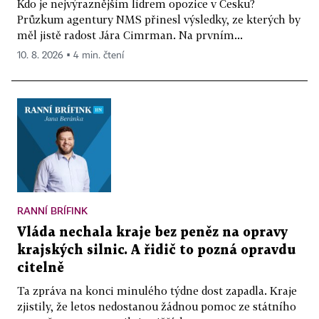
Kdo je nejvýraznějším lídrem opozice v Česku?
Průzkum agentury NMS přinesl výsledky, ze kterých by
měl jistě radost Jára Cimrman. Na prvním...
10. 8. 2026 ▪ 4 min. čtení
RANNÍ BRÍFINK
Vláda nechala kraje bez peněz na opravy
krajských silnic. A řidič to pozná opravdu
citelně
Ta zpráva na konci minulého týdne dost zapadla. Kraje
zjistily, že letos nedostanou žádnou pomoc ze státního