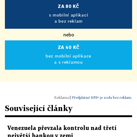
ZA 80 KČ
s mobilní aplikací
a bez reklam
nebo
ZA 40 KČ
bez mobilní aplikace
a s reklamou
|
Předplatné HN+ je zcela bez reklam.
Související články
Venezuela převzala kontrolu nad třetí
největší bankou v zemi