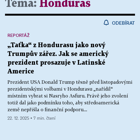
Téma:
Honduras
ODEBÍRAT
REPORTÁŽ
„Taťka“ z Hondurasu jako nový
Trumpův zářez. Jak se americký
prezident prosazuje v Latinské
Americe
Prezident USA Donald Trump těsně před listopadovými
prezidentskými volbami v Hondurasu „nařídil“
místním vybrat si Nasryho Asfuru. Právě jeho zvolení
totiž dal jako podmínku toho, aby středoamerická
země nepřišla o finanční podporu...
22. 12. 2025 ▪ 7 min. čtení