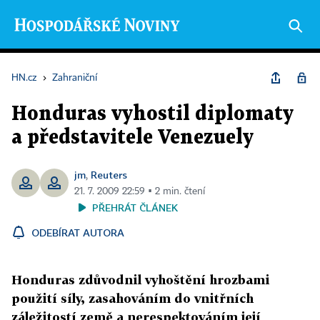
HN.cz
›
Zahraniční
Honduras vyhostil diplomaty
a představitele Venezuely
jm
Reuters
,
21. 7. 2009 22:59 ▪ 2 min. čtení
PŘEHRÁT ČLÁNEK
ODEBÍRAT AUTORA
Honduras zdůvodnil vyhoštění hrozbami
použití síly, zasahováním do vnitřních
záležitostí země a nerespektováním její