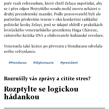
puče vzali referendum, které chtěl Zelaya uspořádat, aby
se i přes odpor Nejvyššího soudu mohl znovu ucházet o
druhý prezidentský mandát. Podle pozorovatelů byli ale
pučistům především trnem v oku konkrétní radikální
politické kroky Zelayi, jenž se údajně zhlédl v praktikách
levičáckého venezuelského prezidenta Huga Cháveze,
vášnivého kritika USA a obdivovatele kubánské revoluce.
Venezuela také krátce po převratu z Hondurasu odvolala
svého velvyslance.
#Honduras
#diplomacie
#prezident
Rozrušily vás zprávy a cítíte stres?
Rozptylte se logickou
hádankou