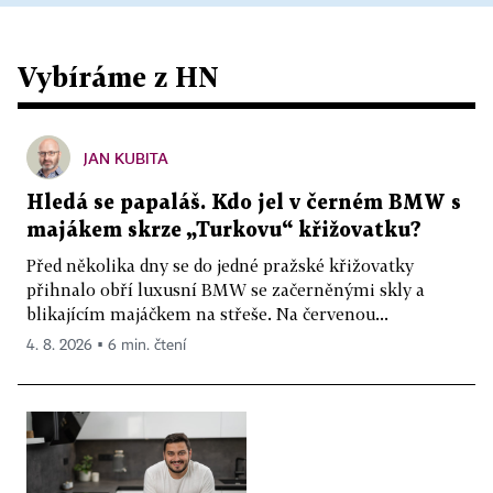
Vybíráme z HN
JAN KUBITA
Hledá se papaláš. Kdo jel v černém BMW s
majákem skrze „Turkovu“ křižovatku?
Před několika dny se do jedné pražské křižovatky
přihnalo obří luxusní BMW se začerněnými skly a
blikajícím majáčkem na střeše. Na červenou...
4. 8. 2026 ▪ 6 min. čtení