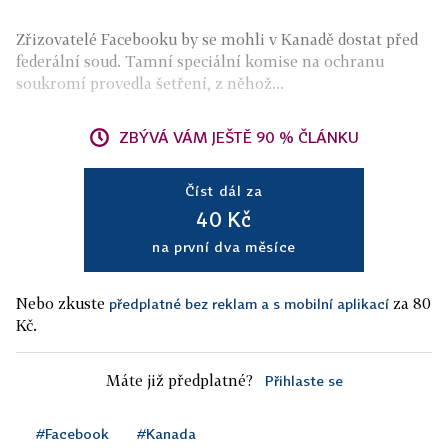
Zřizovatelé Facebooku by se mohli v Kanadě dostat před
federální soud. Tamní speciální komise na ochranu
soukromí provedla šetření, z něhož...
ZBÝVÁ VÁM JEŠTĚ 90 % ČLÁNKU
Číst dál za
40 Kč
na první dva měsíce
Nebo zkuste
za 80
předplatné bez reklam a s mobilní aplikací
Kč.
Máte již předplatné?
Přihlaste se
#Facebook
#Kanada