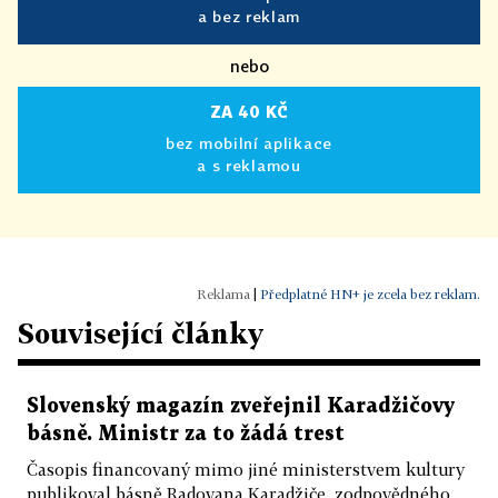
a bez reklam
nebo
ZA 40 KČ
bez mobilní aplikace
a s reklamou
|
Předplatné HN+ je zcela bez reklam.
Související články
Slovenský magazín zveřejnil Karadžičovy
básně. Ministr za to žádá trest
Časopis financovaný mimo jiné ministerstvem kultury
publikoval básně Radovana Karadžiče, zodpovědného