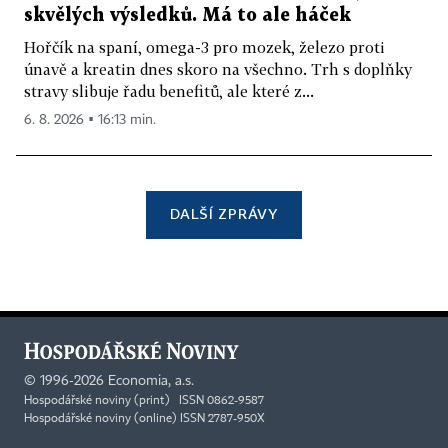
skvělých výsledků. Má to ale háček
Hořčík na spaní, omega-3 pro mozek, železo proti
únavě a kreatin dnes skoro na všechno. Trh s doplňky
stravy slibuje řadu benefitů, ale které z...
6. 8. 2026 ▪ 16:13 min.
DALŠÍ ZPRÁVY
©
1996-2026
Economia, a.s.
Hospodářské noviny (print) ISSN 0862-9587
Hospodářské noviny (online) ISSN 2787-950X