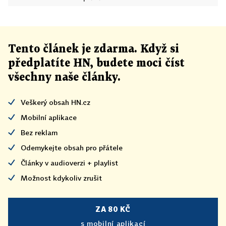
Tento článek
je
zdarma. Když si
předplatíte HN, budete moci číst
všechny naše články
.
Veškerý obsah HN.cz
Mobilní aplikace
Bez reklam
Odemykejte obsah pro přátele
Články v audioverzi + playlist
Možnost kdykoliv zrušit
ZA 80 KČ
s mobilní aplikací