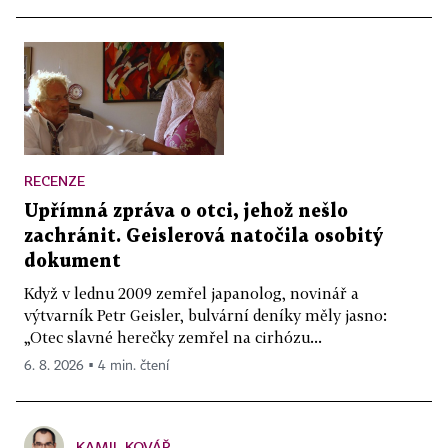
RECENZE
Upřímná zpráva o otci, jehož nešlo
zachránit. Geislerová natočila osobitý
dokument
Když v lednu 2009 zemřel japanolog, novinář a
výtvarník Petr Geisler, bulvární deníky měly jasno:
„Otec slavné herečky zemřel na cirhózu...
6. 8. 2026 ▪ 4 min. čtení
KAMIL KOVÁŘ