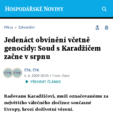
HN.cz
›
Zahraniční
Jedenáct obvinění včetně
genocidy: Soud s Karadžičem
začne v srpnu
ČTK
ČTK
,
4. 6. 2009 20:55 ▪ 1 min. čtení
PŘEHRÁT ČLÁNEK
Radovanu Karadžičovi, muži označovanému za
největšího válečného zločince současné
Evropy, hrozí doživotní vězení.