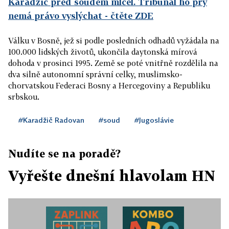
Karadžič před soudem mlčel. Tribunál ho prý
nemá právo vyslýchat
- čtěte ZDE
Válku v Bosně, jež si podle posledních odhadů vyžádala na
100.000 lidských životů, ukončila daytonská mírová
dohoda v prosinci 1995. Země se poté vnitřně rozdělila na
dva silně autonomní správní celky, muslimsko-
chorvatskou Federaci Bosny a Hercegoviny a Republiku
srbskou.
#Karadžič Radovan
#soud
#Jugoslávie
Nudíte se na poradě?
Vyřešte dnešní hlavolam HN