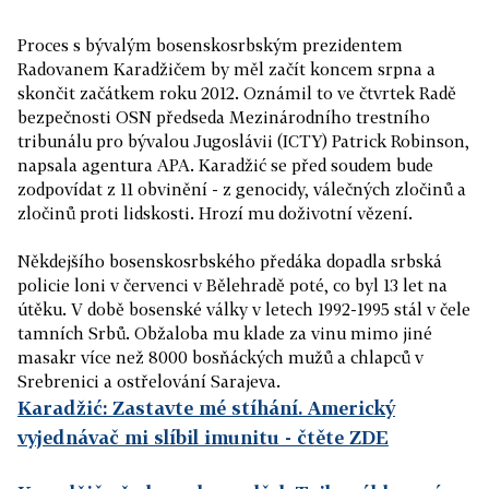
Proces s bývalým bosenskosrbským prezidentem
Radovanem Karadžičem by měl začít koncem srpna a
skončit začátkem roku 2012. Oznámil to ve čtvrtek Radě
bezpečnosti OSN předseda Mezinárodního trestního
tribunálu pro bývalou Jugoslávii (ICTY) Patrick Robinson,
napsala agentura APA. Karadžić se před soudem bude
zodpovídat z 11 obvinění - z genocidy, válečných zločinů a
zločinů proti lidskosti. Hrozí mu doživotní vězení.
Někdejšího bosenskosrbského předáka dopadla srbská
policie loni v červenci v Bělehradě poté, co byl 13 let na
útěku. V době bosenské války v letech 1992-1995 stál v čele
tamních Srbů. Obžaloba mu klade za vinu mimo jiné
masakr více než 8000 bosňáckých mužů a chlapců v
Srebrenici a ostřelování Sarajeva.
Karadžić: Zastavte mé stíhání. Americký
vyjednávač mi slíbil imunitu
- čtěte ZDE