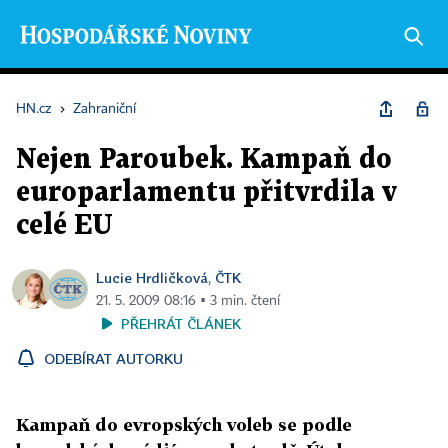
HN.cz
›
Zahraniční
Nejen Paroubek. Kampaň do
europarlamentu přitvrdila v
celé EU
Lucie Hrdličková
ČTK
,
21. 5. 2009 08:16 ▪ 3 min. čtení
PŘEHRÁT ČLÁNEK
ODEBÍRAT AUTORKU
Kampaň do evropských voleb se podle