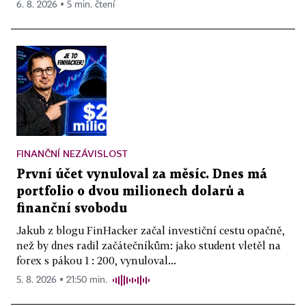
6. 8. 2026 ▪ 5 min. čtení
FINANČNÍ NEZÁVISLOST
První účet vynuloval za měsíc. Dnes má
portfolio o dvou milionech dolarů a
finanční svobodu
Jakub z blogu FinHacker začal investiční cestu opačně,
než by dnes radil začátečníkům: jako student vletěl na
forex s pákou 1 : 200, vynuloval...
5. 8. 2026 ▪ 21:50 min.