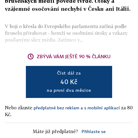
bruselských médií povede tvrdě. Útoky a
vzájemné osočování nechybí v Česku ani Itálii.
V boji o křesla do Evropského parlamentu začíná podle
Bruselu přituhovat - hemží se osobními útoky a vzkazy
posílanými skrz média. Zatímco v...
ZBÝVÁ VÁM JEŠTĚ 90 % ČLÁNKU
Číst dál za
40 Kč
na první dva měsíce
Nebo zkuste
za 80
předplatné bez reklam a s mobilní aplikací
Kč.
Máte již předplatné?
Přihlaste se