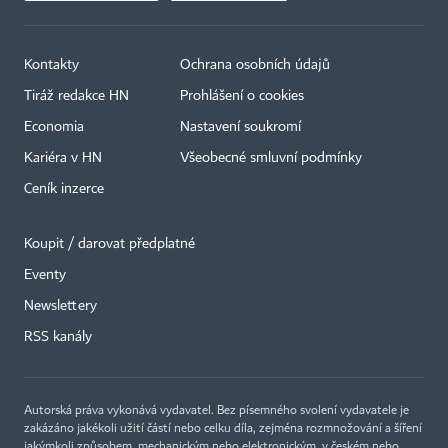
Kontakty
Ochrana osobních údajů
Tiráž redakce HN
Prohlášení o cookies
Economia
Nastavení soukromí
Kariéra v HN
Všeobecné smluvní podmínky
Ceník inzerce
Koupit / darovat předplatné
Eventy
Newslettery
RSS kanály
Autorská práva vykonává vydavatel. Bez písemného svolení vydavatele je
zakázáno jakékoli užití částí nebo celku díla, zejména rozmnožování a šíření
jakýmkoli způsobem, mechanickým nebo elektronickým, v českém nebo