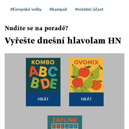
#Evropské volby
#kampaň
#volební účast
Nudíte se na poradě?
Vyřešte dnešní hlavolam HN
HRÁT
HRÁT