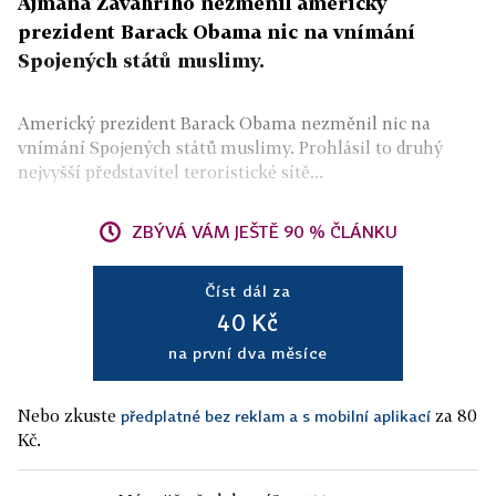
Ajmána Zavahrího nezměnil americký
prezident Barack Obama nic na vnímání
Spojených států muslimy.
Americký prezident Barack Obama nezměnil nic na
vnímání Spojených států muslimy. Prohlásil to druhý
nejvyšší představitel teroristické sítě...
ZBÝVÁ VÁM JEŠTĚ 90 % ČLÁNKU
Číst dál za
40 Kč
na první dva měsíce
Nebo zkuste
za 80
předplatné bez reklam a s mobilní aplikací
Kč.