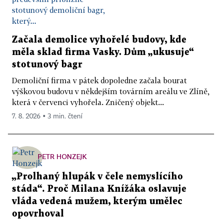
Začala demolice vyhořelé budovy, kde
měla sklad firma Vasky. Dům „ukusuje“
stotunový bagr
Demoliční firma v pátek dopoledne začala bourat
výškovou budovu v někdejším továrním areálu ve Zlíně,
která v červenci vyhořela. Zničený objekt...
7. 8. 2026 ▪ 3 min. čtení
PETR HONZEJK
„Prolhaný hlupák v čele nemyslícího
stáda“. Proč Milana Knížáka oslavuje
vláda vedená mužem, kterým umělec
opovrhoval