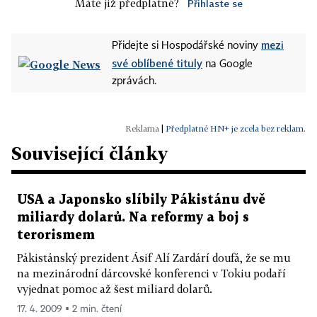
Máte již předplatné?
Přihlaste se
mezi
Přidejte si Hospodářské noviny
své oblíbené tituly
na Google
zprávách.
|
Předplatné HN+ je zcela bez reklam.
Související články
USA a Japonsko slíbily Pákistánu dvě
miliardy dolarů. Na reformy a boj s
terorismem
Pákistánský prezident Ásif Alí Zardárí doufá, že se mu
na mezinárodní dárcovské konferenci v Tokiu podaří
vyjednat pomoc až šest miliard dolarů.
17. 4. 2009 ▪ 2 min. čtení