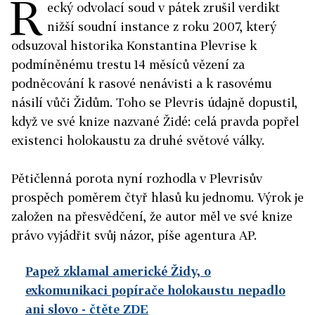
Ř
ecký odvolací soud v pátek zrušil verdikt
nižší soudní instance z roku 2007, který
odsuzoval historika Konstantina Plevrise k
podmíněnému trestu 14 měsíců vězení za
podněcování k rasové nenávisti a k rasovému
násilí vůči Židům. Toho se Plevris údajně dopustil,
když ve své knize nazvané Židé: celá pravda popřel
existenci holokaustu za druhé světové války.
Pětičlenná porota nyní rozhodla v Plevrisův
prospěch poměrem čtyř hlasů ku jednomu. Výrok je
založen na přesvědčení, že autor měl ve své knize
právo vyjádřit svůj názor, píše agentura AP.
Papež zklamal americké Židy, o
exkomunikaci popírače holokaustu nepadlo
ani slovo
- čtěte ZDE