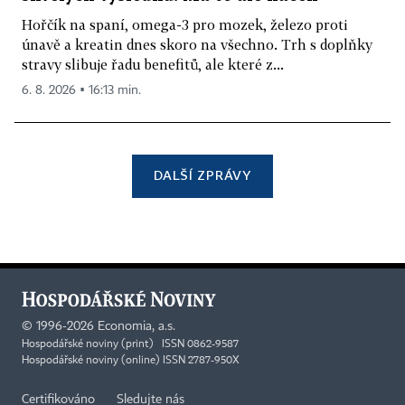
Hořčík na spaní, omega-3 pro mozek, železo proti
únavě a kreatin dnes skoro na všechno. Trh s doplňky
stravy slibuje řadu benefitů, ale které z...
6. 8. 2026 ▪ 16:13 min.
DALŠÍ ZPRÁVY
©
1996-2026
Economia, a.s.
Hospodářské noviny (print) ISSN 0862-9587
Hospodářské noviny (online) ISSN 2787-950X
Certifikováno
Sledujte nás