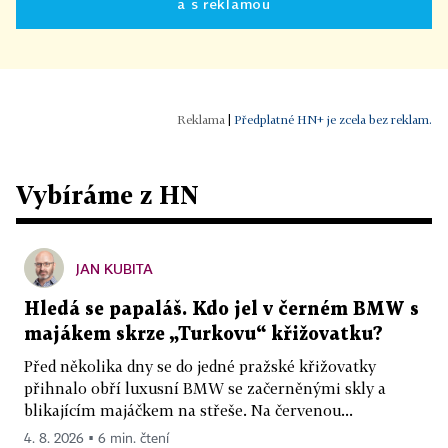
a s reklamou
|
Předplatné HN+ je zcela bez reklam.
Vybíráme z HN
JAN KUBITA
Hledá se papaláš. Kdo jel v černém BMW s
majákem skrze „Turkovu“ křižovatku?
Před několika dny se do jedné pražské křižovatky
přihnalo obří luxusní BMW se začerněnými skly a
blikajícím majáčkem na střeše. Na červenou...
4. 8. 2026 ▪ 6 min. čtení