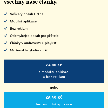
všechny naše články
.
Veškerý obsah HN.cz
Mobilní aplikace
Bez reklam
Odemykejte obsah pro přátele
Články v audioverzi + playlist
Možnost kdykoliv zrušit
ZA 80 KČ
s mobilní aplikací
a bez reklam
nebo
ZA 40 KČ
bez mobilní aplikace