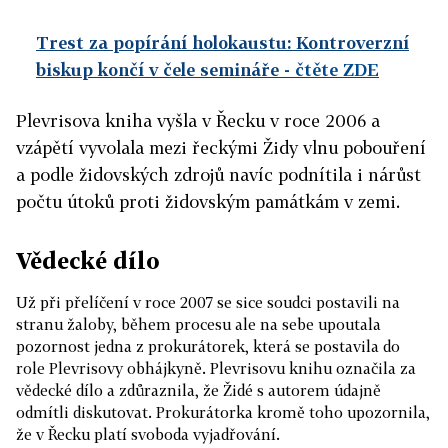
Trest za popírání holokaustu: Kontroverzní
biskup končí v čele semináře
- čtěte ZDE
Plevrisova kniha vyšla v Řecku v roce 2006 a
vzápětí vyvolala mezi řeckými Židy vlnu pobouření
a podle židovských zdrojů navíc podnítila i nárůst
počtu útoků proti židovským památkám v zemi.
Vědecké dílo
Už při přelíčení v roce 2007 se sice soudci postavili na
stranu žaloby, během procesu ale na sebe upoutala
pozornost jedna z prokurátorek, která se postavila do
role Plevrisovy obhájkyně. Plevrisovu knihu označila za
vědecké dílo a zdůraznila, že Židé s autorem údajně
odmítli diskutovat. Prokurátorka kromě toho upozornila,
že v Řecku platí svoboda vyjadřování.