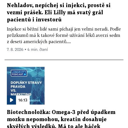
Nehladov, nepíchej si injekci, prostě si
vezmi prášek. Eli Lilly má svatý grál
pacientů i investorů
Injekce si běžní lidé sami píchají jen velmi neradi. Podle
průzkumů má k takové formě užívání léků averzi sedm
z deseti amerických pacientů....
7. 8. 2026 ▪ 4 min. čtení
16:13
Biotechnoložka: Omega-3 před úpadkem
mozku nepomohou, kreatin dosahuje
skvělých výsledků. Má to ale háček