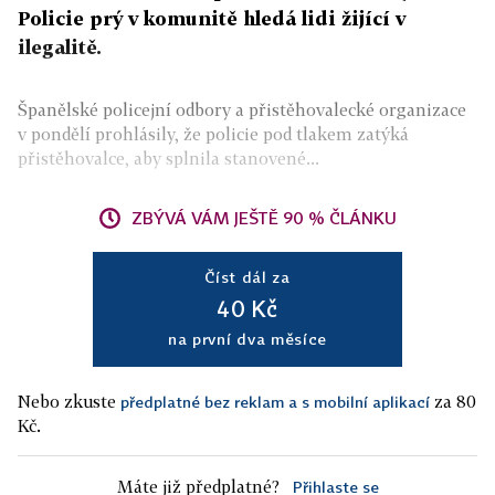
Policie prý v komunitě hledá lidi žijící v
ilegalitě.
Španělské policejní odbory a přistěhovalecké organizace
v pondělí prohlásily, že policie pod tlakem zatýká
přistěhovalce, aby splnila stanovené...
ZBÝVÁ VÁM JEŠTĚ 90 % ČLÁNKU
Číst dál za
40 Kč
na první dva měsíce
Nebo zkuste
za 80
předplatné bez reklam a s mobilní aplikací
Kč.
Máte již předplatné?
Přihlaste se