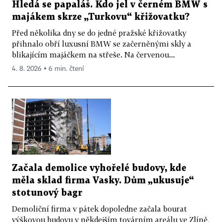
Hledá se papaláš. Kdo jel v černém BMW s
majákem skrze „Turkovu“ křižovatku?
Před několika dny se do jedné pražské křižovatky
přihnalo obří luxusní BMW se začerněnými skly a
blikajícím majáčkem na střeše. Na červenou...
4. 8. 2026 ▪ 6 min. čtení
Začala demolice vyhořelé budovy, kde
měla sklad firma Vasky. Dům „ukusuje“
stotunový bagr
Demoliční firma v pátek dopoledne začala bourat
výškovou budovu v někdejším továrním areálu ve Zlíně,