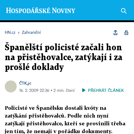
HN.cz
›
Zahraniční
Španělští policisté začali hon
na přistěhovalce, zatýkají i za
prošlé doklady
ČTK,jc
PŘEHRÁT ČLÁNEK
16. 2. 2009 22:36 ▪ 2 min. čtení
Policisté ve Španělsku dostali kvóty na
zatýkání přistěhovalců. Podle nich nyní
zatýkají přistěhovalce, kteří se provinili třeba
jen tím, že nemají v pořádku dokumenty.