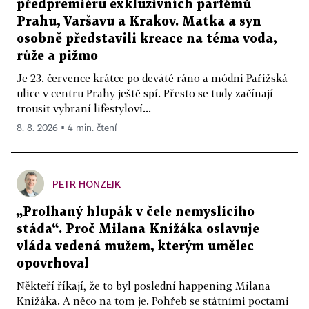
předpremiéru exkluzivních parfémů
Prahu, Varšavu a Krakov. Matka a syn
osobně představili kreace na téma voda,
růže a pižmo
Je 23. července krátce po deváté ráno a módní Pařížská
ulice v centru Prahy ještě spí. Přesto se tudy začínají
trousit vybraní lifestyloví...
8. 8. 2026 ▪ 4 min. čtení
PETR HONZEJK
„Prolhaný hlupák v čele nemyslícího
stáda“. Proč Milana Knížáka oslavuje
vláda vedená mužem, kterým umělec
opovrhoval
Někteří říkají, že to byl poslední happening Milana
Knížáka. A něco na tom je. Pohřeb se státními poctami