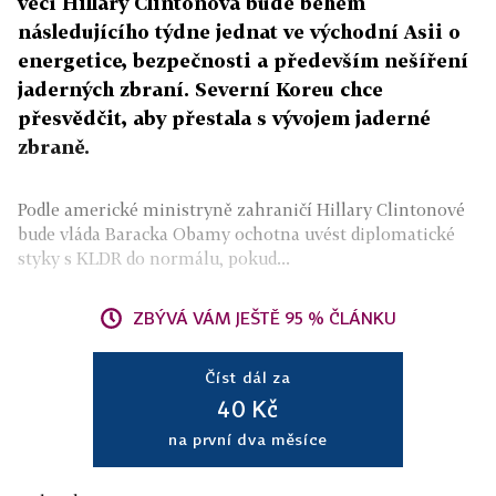
věcí Hillary Clintonová bude během
následujícího týdne jednat ve východní Asii o
energetice, bezpečnosti a především nešíření
jaderných zbraní. Severní Koreu chce
přesvědčit, aby přestala s vývojem jaderné
zbraně.
Podle americké ministryně zahraničí Hillary Clintonové
bude vláda Baracka Obamy ochotna uvést diplomatické
styky s KLDR do normálu, pokud...
ZBÝVÁ VÁM JEŠTĚ 95 % ČLÁNKU
Číst dál za
40 Kč
na první dva měsíce