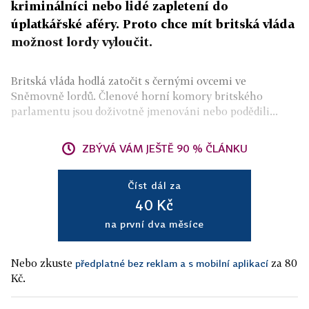
kriminálníci nebo lidé zapletení do
úplatkářské aféry. Proto chce mít britská vláda
možnost lordy vyloučit.
Britská vláda hodlá zatočit s černými ovcemi ve
Sněmovně lordů. Členové horní komory britského
parlamentu jsou doživotně jmenováni nebo podědili...
ZBÝVÁ VÁM JEŠTĚ 90 % ČLÁNKU
Číst dál za
40 Kč
na první dva měsíce
Nebo zkuste
za 80
předplatné bez reklam a s mobilní aplikací
Kč.