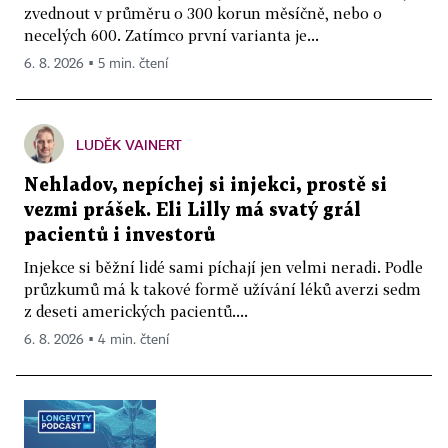
zvednout v průměru o 300 korun měsíčně, nebo o
necelých 600. Zatímco první varianta je...
6. 8. 2026 ▪ 5 min. čtení
LUDĚK VAINERT
Nehladov, nepíchej si injekci, prostě si
vezmi prášek. Eli Lilly má svatý grál
pacientů i investorů
Injekce si běžní lidé sami píchají jen velmi neradi. Podle
průzkumů má k takové formě užívání léků averzi sedm
z deseti amerických pacientů....
6. 8. 2026 ▪ 4 min. čtení