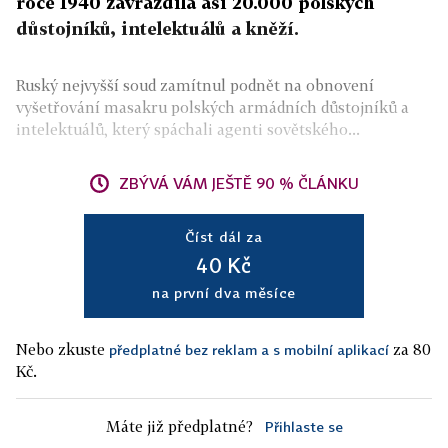
roce 1940 zavraždila asi 20.000 polských
důstojníků, intelektuálů a kněží.
Ruský nejvyšší soud zamítnul podnět na obnovení
vyšetřování masakru polských armádních důstojníků a
intelektuálů, který spáchali agenti sovětského...
ZBÝVÁ VÁM JEŠTĚ 90 % ČLÁNKU
Číst dál za
40 Kč
na první dva měsíce
Nebo zkuste
za 80
předplatné bez reklam a s mobilní aplikací
Kč.
Máte již předplatné?
Přihlaste se