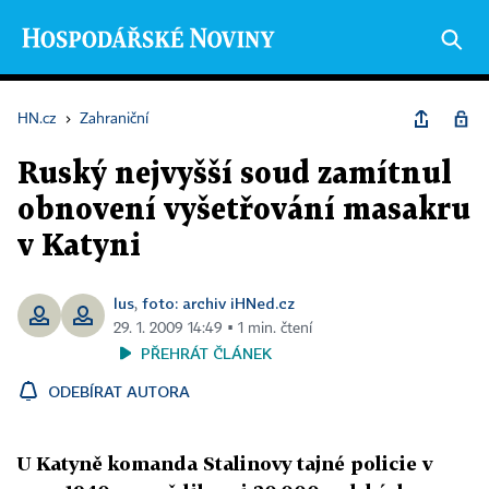
HN.cz
›
Zahraniční
Ruský nejvyšší soud zamítnul
obnovení vyšetřování masakru
v Katyni
lus
foto: archiv iHNed.cz
,
29. 1. 2009 14:49 ▪ 1 min. čtení
PŘEHRÁT ČLÁNEK
ODEBÍRAT AUTORA
U Katyně komanda Stalinovy tajné policie v