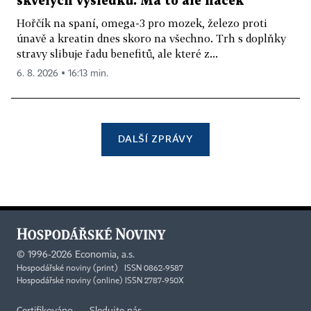
skvělých výsledků. Má to ale háček
Hořčík na spaní, omega-3 pro mozek, železo proti
únavě a kreatin dnes skoro na všechno. Trh s doplňky
stravy slibuje řadu benefitů, ale které z...
6. 8. 2026 ▪ 16:13 min.
DALŠÍ ZPRÁVY
©
1996-2026
Economia, a.s.
Hospodářské noviny (print) ISSN 0862-9587
Hospodářské noviny (online) ISSN 2787-950X