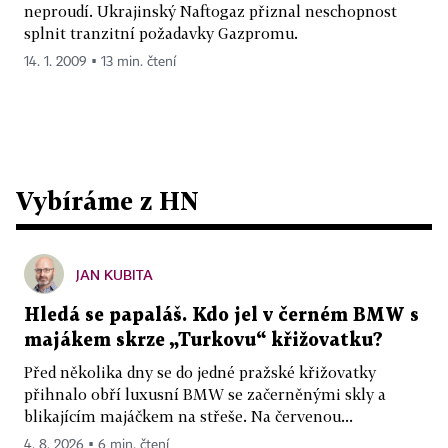
neproudí. Ukrajinský Naftogaz přiznal neschopnost
splnit tranzitní požadavky Gazpromu.
14. 1. 2009 ▪ 13 min. čtení
Vybíráme z HN
JAN KUBITA
Hledá se papaláš. Kdo jel v černém BMW s
majákem skrze „Turkovu“ křižovatku?
Před několika dny se do jedné pražské křižovatky
přihnalo obří luxusní BMW se začerněnými skly a
blikajícím majáčkem na střeše. Na červenou...
4. 8. 2026 ▪ 6 min. čtení