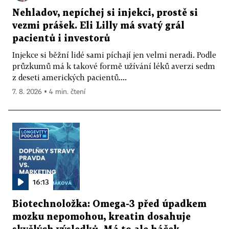
Nehladov, nepíchej si injekci, prostě si
vezmi prášek. Eli Lilly má svatý grál
pacientů i investorů
Injekce si běžní lidé sami píchají jen velmi neradi. Podle
průzkumů má k takové formě užívání léků averzi sedm
z deseti amerických pacientů....
7. 8. 2026 ▪ 4 min. čtení
16:13
Biotechnoložka: Omega-3 před úpadkem
mozku nepomohou, kreatin dosahuje