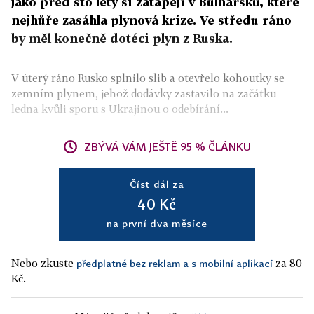
jako před sto lety si zatápějí v Bulharsku, které
nejhůře zasáhla plynová krize. Ve středu ráno
by měl konečně dotéci plyn z Ruska.
V úterý ráno Rusko splnilo slib a otevřelo kohoutky se
zemním plynem, jehož dodávky zastavilo na začátku
ledna kvůli sporu s Ukrajinou o odebírání...
ZBÝVÁ VÁM JEŠTĚ 95 % ČLÁNKU
Číst dál za
40 Kč
na první dva měsíce
Nebo zkuste
za 80
předplatné bez reklam a s mobilní aplikací
Kč.