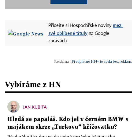
mezi
Přidejte si Hospodářské noviny
své oblíbené tituly
na Google
zprávách.
|
Předplatné HN+ je zcela bez reklam.
Vybíráme z HN
JAN KUBITA
Hledá se papaláš. Kdo jel v černém BMW s
majákem skrze „Turkovu“ křižovatku?
Před několika dny se do jedné pražské křižovatky