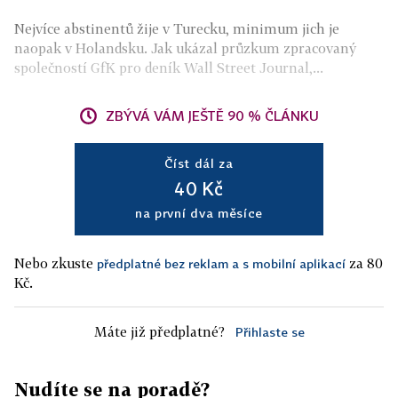
Nejvíce abstinentů žije v Turecku, minimum jich je
naopak v Holandsku. Jak ukázal průzkum zpracovaný
společností GfK pro deník Wall Street Journal,...
ZBÝVÁ VÁM JEŠTĚ 90 % ČLÁNKU
Číst dál za
40 Kč
na první dva měsíce
Nebo zkuste
za 80
předplatné bez reklam a s mobilní aplikací
Kč.
Máte již předplatné?
Přihlaste se
Nudíte se na poradě?