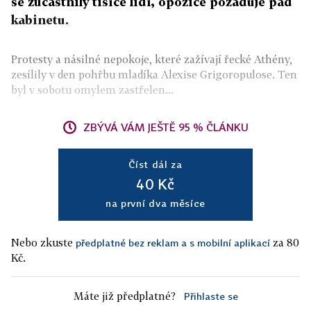
se zúčastnily tisíce lidí, opozice požaduje pád
kabinetu.
Protesty a násilné nepokoje, které zažívají řecké Athény,
zesílily v den pohřbu mladíka Alexise Grigoropulose. Ten
byl v sobotu omylem zastřelen...
ZBÝVÁ VÁM JEŠTĚ 95 % ČLÁNKU
Číst dál za
40 Kč
na první dva měsíce
Nebo zkuste
za 80
předplatné bez reklam a s mobilní aplikací
Kč.
Máte již předplatné?
Přihlaste se