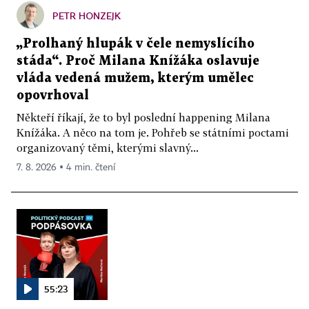
PETR HONZEJK
„Prolhaný hlupák v čele nemyslícího
stáda“. Proč Milana Knížáka oslavuje
vláda vedená mužem, kterým umělec
opovrhoval
Někteří říkají, že to byl poslední happening Milana
Knížáka. A něco na tom je. Pohřeb se státními poctami
organizovaný těmi, kterými slavný...
7. 8. 2026 ▪ 4 min. čtení
55:23