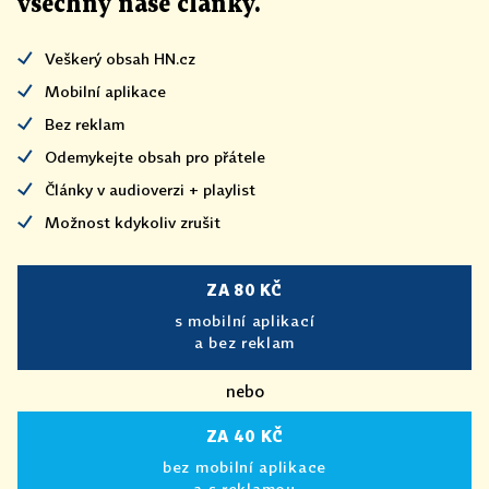
všechny naše články
.
Veškerý obsah HN.cz
Mobilní aplikace
Bez reklam
Odemykejte obsah pro přátele
Články v audioverzi + playlist
Možnost kdykoliv zrušit
ZA 80 KČ
s mobilní aplikací
a bez reklam
nebo
ZA 40 KČ
bez mobilní aplikace
a s reklamou