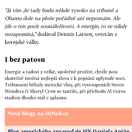
"Já vím ,že tady budu někde vysoko na tribuně a
Obamu dole na ploše pořádně ani nepoznám. Ale
jde o ten pocit sounáležitosti. A energie, to se nikdy
nezapomíná,"
dodával Dennis Larsen, veterán z
korejské války.
I bez patosu
Energie a radost z velké, společně prožité, chvíle jsou
skutečně možná nejlepší slova v k popsání uplynulé noci.
Tribunami běhaly mexické vlny, při vystoupeních Stevie
Wondera či Sheryl Crow se tančilo, při příchodu Al Gorea
stadion dlouho stál v aplausu.
Nové blogy na iHNed.cz
Blog amerického zpravodaje HN Daniela Anýže