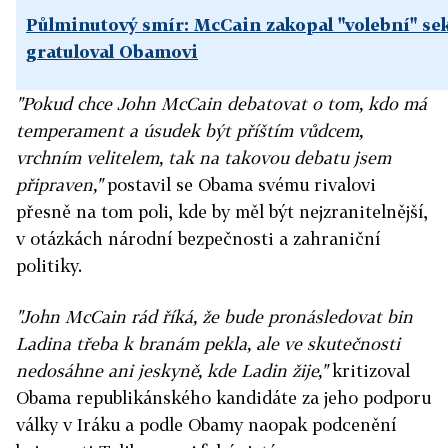
Půlminutový smír: McCain zakopal "volební" se
gratuloval Obamovi
"Pokud chce John McCain debatovat o tom, kdo má
temperament a úsudek být příštím vůdcem,
vrchním velitelem, tak na takovou debatu jsem
připraven,"
postavil se Obama svému rivalovi
přesně na tom poli, kde by měl být nejzranitelnější,
v otázkách národní bezpečnosti a zahraniční
politiky.
"John McCain rád říká, že bude pronásledovat bin
Ladina třeba k branám pekla, ale ve skutečnosti
nedosáhne ani jeskyně, kde Ladin žije,"
kritizoval
Obama republikánského kandidáte za jeho podporu
války v Iráku a podle Obamy naopak podcenění