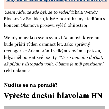
"Jsem ráda, že zde byl, že to viděl,"
říkala Wendy
Blocková z Boulderu, když z horní hrany stadiónu s
koncem Obamova projevu vylétl ohňostroj.
Wendy mluvila o svém synovi Adamovi, kterému
bude příští týden osmnáct let. Jako správný
teenager se Adam bránil velkým slovům a patosu,
když měl popsat své pocity.
"Už se nemohu dočkat,
až půjdu v listopadu volit. Obama je můj prezident,"
řekl nakonec.
Nudíte se na poradě?
Vyřešte dnešní hlavolam HN