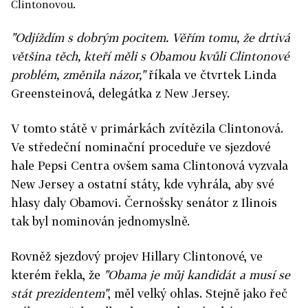
Clintonovou.
"Odjíždím s dobrým pocitem. Věřím tomu, že drtivá
většina těch, kteří měli s Obamou kvůli Clintonové
problém, změnila názor,"
říkala ve čtvrtek Linda
Greensteinová, delegátka z New Jersey.
V tomto státě v primárkách zvítězila Clintonová.
Ve středeční nominační proceduře ve sjezdové
hale Pepsi Centra ovšem sama Clintonová vyzvala
New Jersey a ostatní státy, kde vyhrála, aby své
hlasy daly Obamovi. Černošsky senátor z Ilinois
tak byl nominován jednomyslně.
Rovněž sjezdový projev Hillary Clintonové, ve
kterém řekla, že
"Obama je můj kandidát a musí se
stát prezidentem"
, měl velký ohlas. Stejně jako řeč