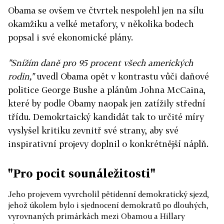
Obama se ovšem ve čtvrtek nespolehl jen na sílu
okamžiku a velké metafory, v několika bodech
popsal i své ekonomické plány.
"Snížím daně pro 95 procent všech amerických
rodin,"
uvedl Obama opět v kontrastu vůči daňové
politice George Bushe a plánům Johna McCaina,
které by podle Obamy naopak jen zatížily střední
třídu. Demokrtaický kandidát tak to určité míry
vyslyšel kritiku zevnitř své strany, aby své
inspirativní projevy doplnil o konkrétnější náplň.
"Pro pocit sounáležitosti"
Jeho projevem vyvrcholil pětidenní demokratický sjezd,
jehož úkolem bylo i sjednocení demokratů po dlouhých,
vyrovnaných primárkách mezi Obamou a Hillary