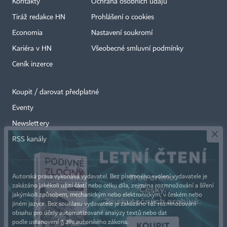
Kontakty
Ochrana osobních údajů
Tiráž redakce HN
Prohlášení o cookies
Economia
Nastavení soukromí
Kariéra v HN
Všeobecné smluvní podmínky
Ceník inzerce
Koupit / darovat předplatné
Eventy
×
Newslettery
RSS kanály
Autorská práva vykonává vydavatel. Bez písemného svolení vydavatele je
zakázáno jakékoli užití částí nebo celku díla, zejména rozmnožování a šíření
jakýmkoli způsobem, mechanickým nebo elektronickým, v českém nebo
jiném jazyce. Bez souhlasu vydavatele je zakázáno též rozmnožování
obsahu pro účely automatizované analýzy textů nebo dat
podle ustanovení § 39c autorského zákona.