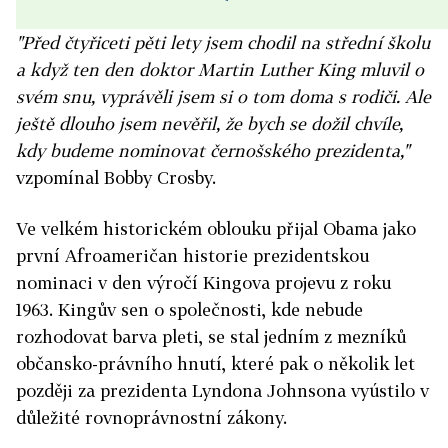
"Před čtyřiceti pěti lety jsem chodil na střední školu
a když ten den doktor Martin Luther King mluvil o
svém snu, vyprávěli jsem si o tom doma s rodiči. Ale
ještě dlouho jsem nevěřil, že bych se dožil chvíle,
kdy budeme nominovat černošského prezidenta,"
vzpomínal Bobby Crosby.
Ve velkém historickém oblouku přijal Obama jako
první Afroameričan historie prezidentskou
nominaci v den výročí Kingova projevu z roku
1963. Kingův sen o společnosti, kde nebude
rozhodovat barva pleti, se stal jedním z mezníků
občansko-právního hnutí, které pak o několik let
později za prezidenta Lyndona Johnsona vyústilo v
důležité rovnoprávnostní zákony.