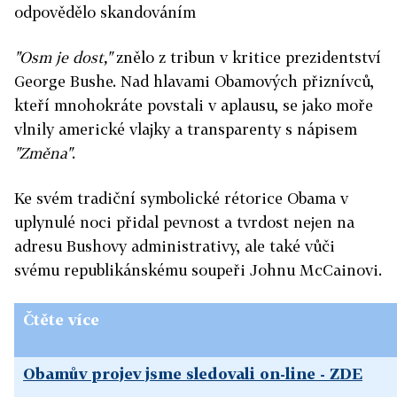
odpovědělo skandováním
"Osm je dost,"
znělo z tribun v kritice prezidentství
George Bushe. Nad hlavami Obamových přiznívců,
kteří mnohokráte povstali v aplausu, se jako moře
vlnily americké vlajky a transparenty s nápisem
"Změna"
.
Ke svém tradiční symbolické rétorice Obama v
uplynulé noci přidal pevnost a tvrdost nejen na
adresu Bushovy administrativy, ale také vůči
svému republikánskému soupeři Johnu McCainovi.
Čtěte více
Obamův projev jsme sledovali on-line - ZDE