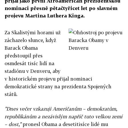
přijal jako první Afroameričan prezidentskou
nominaci přesně pětačtyřicet let po slavném
projevu Martina Luthera Kinga.
Za Skalistými horami už
záchazelo slunce, když
Barack Obama
předstoupil přes
osmdesát tisíc lidí na
stadiónu v Denveru, aby
v historickém projevu přijal nominaci
demokratické strany na prezidenta Spojených
států.
"Dnes večer vzkazuji Američanům – demokratům,
republikánům a nezávislým napříč tuto velkou zemí
– dost,"
pronesl Obama a desetitisíce lidé mu