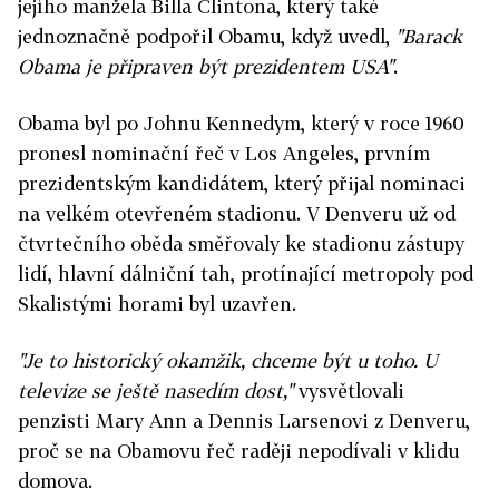
jejího manžela Billa Clintona, který také
jednoznačně podpořil Obamu, když uvedl,
"Barack
Obama je připraven být prezidentem USA"
.
Obama byl po Johnu Kennedym, který v roce 1960
pronesl nominační řeč v Los Angeles, prvním
prezidentským kandidátem, který přijal nominaci
na velkém otevřeném stadionu. V Denveru už od
čtvrtečního oběda směřovaly ke stadionu zástupy
lidí, hlavní dálniční tah, protínající metropoly pod
Skalistými horami byl uzavřen.
"Je to historický okamžik, chceme být u toho. U
televize se ještě nasedím dost,"
vysvětlovali
penzisti Mary Ann a Dennis Larsenovi z Denveru,
proč se na Obamovu řeč raději nepodívali v klidu
domova.