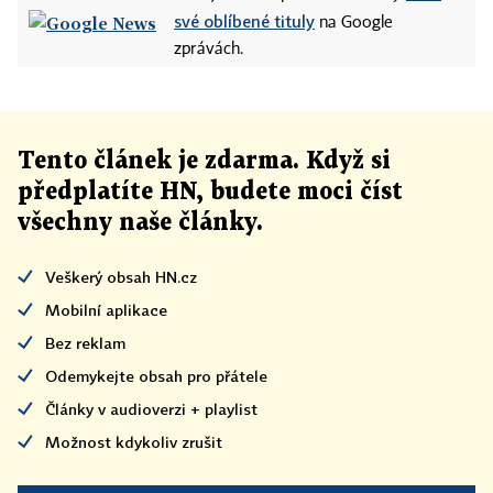
své oblíbené tituly
na Google
zprávách.
Tento článek
je
zdarma. Když si
předplatíte HN, budete moci číst
všechny naše články
.
Veškerý obsah HN.cz
Mobilní aplikace
Bez reklam
Odemykejte obsah pro přátele
Články v audioverzi + playlist
Možnost kdykoliv zrušit