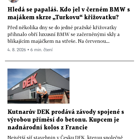
Hledá se papaláš. Kdo jel v černém BMW s
majákem skrze „Turkovu“ křižovatku?
Před několika dny se do jedné pražské křižovatky
přihnalo obří luxusní BMW se začerněnými skly a
blikajícím majáčkem na střeše. Na červenou...
4. 8. 2026 ▪ 6 min. čtení
Kutnarův DEK prodává závody spojené s
výrobou příměsí do betonu. Kupcem je
nadnárodní kolos z Francie
Největší síť stavebnin v Česku DEK, kterou společně