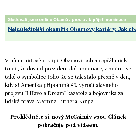
Sledovali jsme online Obamův proslov k přijetí nominace
Nejdůležitější okamžik Obamovy kariéry. Jak ob
V půlminutovém klipu Obamovi poblahopřál mu k
tomu, že dosáhl prezidentské nominace, a zmínil se
také o symbolice toho, že se tak stalo přesně v den,
kdy si Amerika připomíná 45. výročí slavného
projevu "I Have a Dream" kazatele a bojovníka za
lidská práva Martina Luthera Kinga.
Prohlédněte si nový McCainův spot. Článek
pokračuje pod videem.