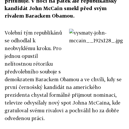
přituhuje. V noci na pátek ale republikánský
kandidát John McCain smekl před svým
rivalem Barackem Obamou.
Volební tým republikánů
se odhodlal k
neobvyklému kroku. Pro
jednou opustil
nelítostnou rétoriku
předvolebního souboje s
demokratem Barackem Obamou a ve chvíli, kdy se
první černošský kandidát na amerického
prezidenta chystal formálně přijmout nominaci,
televize odvysílaly nový spot Johna McCaina, kde
gratuloval svému rivalovi a pochválil ho za dobře
odvedenou práci.