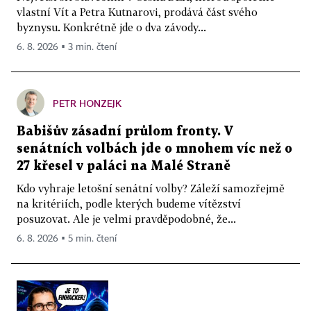
vlastní Vít a Petra Kutnarovi, prodává část svého
byznysu. Konkrétně jde o dva závody...
6. 8. 2026 ▪ 3 min. čtení
PETR HONZEJK
Babišův zásadní průlom fronty. V
senátních volbách jde o mnohem víc než o
27 křesel v paláci na Malé Straně
Kdo vyhraje letošní senátní volby? Záleží samozřejmě
na kritériích, podle kterých budeme vítězství
posuzovat. Ale je velmi pravděpodobné, že...
6. 8. 2026 ▪ 5 min. čtení