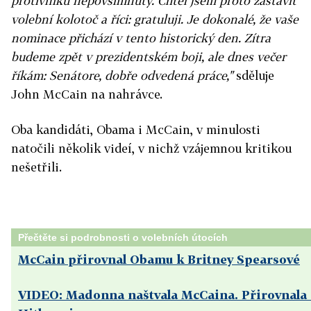
protivníků nepovšimnuty. Chtěl jsem proto zastavit
volební kolotoč a říci: gratuluji. Je dokonalé, že vaše
nominace přichází v tento historický den. Zítra
budeme zpět v prezidentském boji, ale dnes večer
říkám: Senátore, dobře odvedená práce,"
sděluje
John McCain na nahrávce.
Oba kandidáti, Obama i McCain, v minulosti
natočili několik videí, v nichž vzájemnou kritikou
nešetřili.
Přečtěte si podrobnosti o volebních útocích
McCain přirovnal Obamu k Britney Spearsové
VIDEO: Madonna naštvala McCaina. Přirovnala 