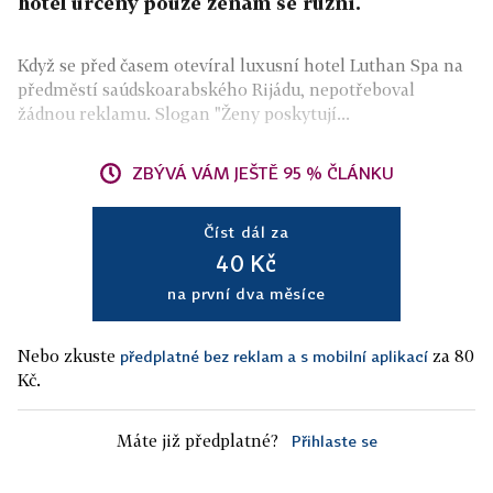
hotel určený pouze ženám se různí.
Když se před časem otevíral luxusní hotel Luthan Spa na
předměstí saúdskoarabského Rijádu, nepotřeboval
žádnou reklamu. Slogan "Ženy poskytují...
ZBÝVÁ VÁM JEŠTĚ 95 % ČLÁNKU
Číst dál za
40 Kč
na první dva měsíce
Nebo zkuste
za 80
předplatné bez reklam a s mobilní aplikací
Kč.
Máte již předplatné?
Přihlaste se