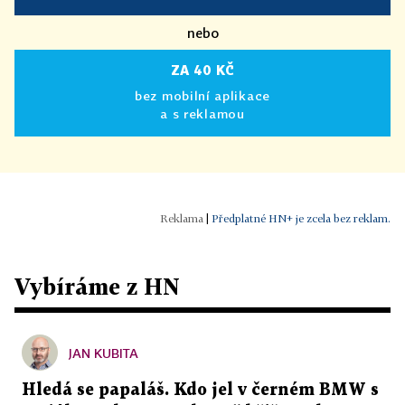
nebo
ZA 40 KČ
bez mobilní aplikace
a s reklamou
|
Předplatné HN+ je zcela bez reklam.
Vybíráme z HN
JAN KUBITA
Hledá se papaláš. Kdo jel v černém BMW s