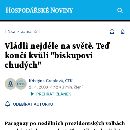
HN.cz
›
Zahraniční
Vládli nejdéle na světě. Teď
končí kvůli "biskupovi
chudých"
Kristýna Greplová
ČTK
,
21. 4. 2008 14:42 ▪ 3 min. čtení
PŘEHRÁT ČLÁNEK
ODEBÍRAT AUTORKU
Paraguay po nedělních prezidentských volbách