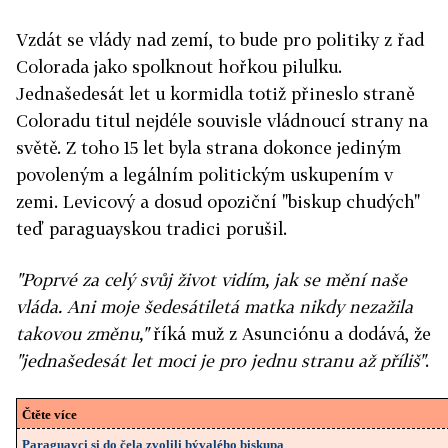
Vzdát se vlády nad zemí, to bude pro politiky z řad
Colorada jako spolknout hořkou pilulku.
Jednašedesát let u kormidla totiž přineslo straně
Coloradu titul nejdéle souvisle vládnoucí strany na
světě. Z toho 15 let byla strana dokonce jediným
povoleným a legálním politickým uskupením v
zemi. Levicový a dosud opoziční "biskup chudých"
teď paraguayskou tradici porušil.
"Poprvé za celý svůj život vidím, jak se mění naše
vláda. Ani moje šedesátiletá matka nikdy nezažila
takovou změnu,"
říká muž z Asunciónu a dodává, že
"jednašedesát let moci je pro jednu stranu až příliš"
.
Čtěte více
Paraguayci si do čela zvolili bývalého biskupa