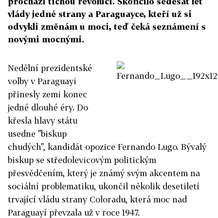
prochází tichou revolucí. Skončilo šedesát let
vlády jedné strany a Paraguayce, kteří už si
odvykli změnám u moci, teď čeká seznámení s
novými mocnými.
Nedělní prezidentské
volby v Paraguayi
přinesly zemi konec
jedné dlouhé éry. Do
křesla hlavy státu
usedne "biskup
chudých", kandidát opozice Fernando Lugo. Bývalý
biskup se středolevicovým politickým
přesvědčením, který je známý svým akcentem na
sociální problematiku, ukončil několik desetiletí
trvající vládu strany Coloradu, která moc nad
Paraguayí převzala už v roce 1947.