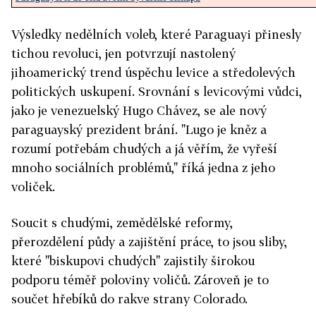
Výsledky nedělních voleb, které Paraguayi přinesly
tichou revoluci, jen potvrzují nastolený
jihoamerický trend úspěchu levice a středolevých
politických uskupení. Srovnání s levicovými vůdci,
jako je venezuelský Hugo Chávez, se ale nový
paraguayský prezident brání. "Lugo je kněz a
rozumí potřebám chudých a já věřím, že vyřeší
mnoho sociálních problémů," říká jedna z jeho
voliček.
Soucit s chudými, zemědělské reformy,
přerozdělení půdy a zajištění práce, to jsou sliby,
které "biskupovi chudých" zajistily širokou
podporu téměř poloviny voličů. Zároveň je to
součet hřebíků do rakve strany Colorado.