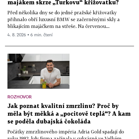
majákem skrze „Turkovu“ křižovatku?
Před několika dny se do jedné pražské křižovatky
přihnalo obří luxusní BMW se začerněnými skly a
blikajícím majáčkem na střeše. Na červenou...
4. 8. 2026 ▪ 6 min. čtení
ROZHOVOR
Jak poznat kvalitní zmrzlinu? Proč by
měla být měkká a „pocitově teplá“? A kam
se poděla dubajská čokoláda
Počátky zmrzlinového impéria Adria Gold spadají do
roku 1992, kdy firma začínala v cukrárně ve Velkém