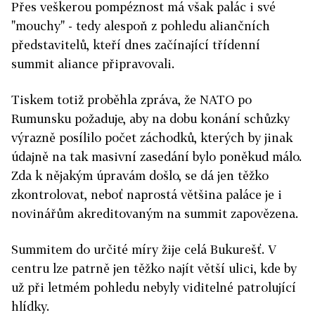
Přes veškerou pompéznost má však palác i své
"mouchy" - tedy alespoň z pohledu aliančních
představitelů, kteří dnes začínající třídenní
summit aliance připravovali.
Tiskem totiž proběhla zpráva, že NATO po
Rumunsku požaduje, aby na dobu konání schůzky
výrazně posílilo počet záchodků, kterých by jinak
údajně na tak masivní zasedání bylo poněkud málo.
Zda k nějakým úpravám došlo, se dá jen těžko
zkontrolovat, neboť naprostá většina paláce je i
novinářům akreditovaným na summit zapovězena.
Summitem do určité míry žije celá Bukurešť. V
centru lze patrně jen těžko najít větší ulici, kde by
už při letmém pohledu nebyly viditelné patrolující
hlídky.