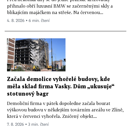
přihnalo obří luxusní BMW se začerněnými skly a
blikajícím majáčkem na střeše. Na červenou...
4. 8. 2026 ▪ 6 min. čtení
Začala demolice vyhořelé budovy, kde
měla sklad firma Vasky. Dům „ukusuje“
stotunový bagr
Demoliční firma v pátek dopoledne začala bourat
výškovou budovu v někdejším továrním areálu ve Zlíně,
která v červenci vyhořela. Zničený objekt...
7. 8. 2026 ▪ 3 min. čtení