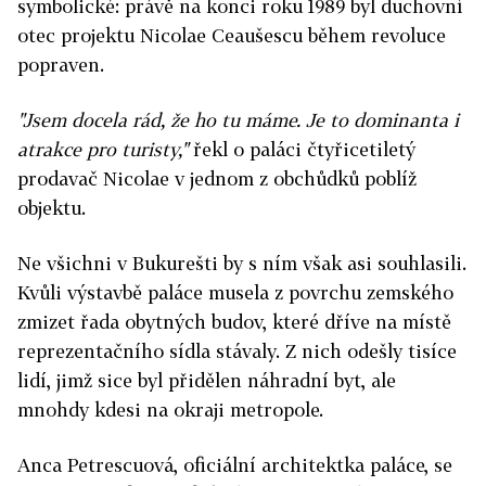
symbolické: právě na konci roku 1989 byl duchovní
otec projektu Nicolae Ceaušescu během revoluce
popraven.
"Jsem docela rád, že ho tu máme. Je to dominanta i
atrakce pro turisty,"
řekl o paláci čtyřicetiletý
prodavač Nicolae v jednom z obchůdků poblíž
objektu.
Ne všichni v Bukurešti by s ním však asi souhlasili.
Kvůli výstavbě paláce musela z povrchu zemského
zmizet řada obytných budov, které dříve na místě
reprezentačního sídla stávaly. Z nich odešly tisíce
lidí, jimž sice byl přidělen náhradní byt, ale
mnohdy kdesi na okraji metropole.
Anca Petrescuová, oficiální architektka paláce, se