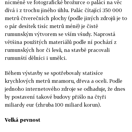
nicméně ve fotografické brožurce o paláci na věc
dívá i z trochu jiného úhlu. Palác čítající 350 000
metrů čtverečních plochy (podle jiných zdrojů je to
o pár desítek tisíc metrů méně) je čistě
rumunským výtvorem se vším všudy. Naprostá
většina použitých materiálů podle ní pochází z
rumunských hor či lesů, na stavbě pracovali
rumunští dělníci i umělci.
Během výstavby se spotřebovaly statisíce
krychlových metrů mramoru, dřeva a oceli. Podle
jednoho internetového zdroje se odhaduje, že dnes
by postavení takové budovy přišlo na čtyři
miliardy eur (zhruba 100 miliard korun).
Velká pevnost