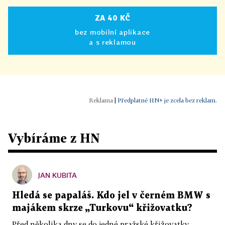
ZA 40 KČ
bez mobilní aplikace
a s reklamou
|
Předplatné HN+ je zcela bez reklam.
Vybíráme z HN
JAN KUBITA
Hledá se papaláš. Kdo jel v černém BMW s
majákem skrze „Turkovu“ křižovatku?
Před několika dny se do jedné pražské křižovatky