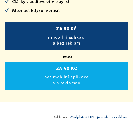
Články v audioverzi + playlist
Možnost kdykoliv zrušit
ZA 80 KČ
s mobilní aplikací
a bez reklam
nebo
ZA 40 KČ
bez mobilní aplikace
a s reklamou
|
Předplatné HN+ je zcela bez reklam.