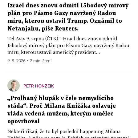
Izrael dnes znovu odmítl 15bodový mírový
plán pro Pásmo Gazy navržený Radou
míru, kterou ustavil Trump. Oznámil to
Netanjahu, píše Reuters.
Tel Aviv 9. srpna (ČTK) - Izrael dnes znovu odmítl
15bodový mírový plán pro Pásmo Gazy navržený Radou
míru, kterou ustavil americký prezident...
9. 8. 2026 ▪ 2 min. čtení
PETR HONZEJK
„Prolhaný hlupák v čele nemyslícího
stáda“. Proč Milana Knížáka oslavuje
vláda vedená mužem, kterým umělec
opovrhoval
Někteří říkají, že to byl poslední happening Milana
Knížáka. A něco na tom je. Pohřeb se státními poctami