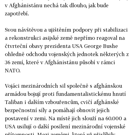
v Afghánistánu nechá tak dlouho, jak bude
zapotřebí.
Svou návštěvou a ujištěním podpory při stabilizaci
a rekonstrukci asijské země nepřímo reagoval na
čtvrteční obavy prezidenta USA George Bushe
ohledně odchodu vojenských jednotek některých z
36 zemí, které v Afghánistánu působí v rámci
NATO.
Vojáci mezinárodních sil společně s afghánskou
armádou bojují proti fundamentalistickému hnutí
Taliban i dalším vzbouřencům, cvičí afghánské
bezpečnostní síly a pomáhají obnovit jejich
postavení v zemi. Na místě jich slouží na 60.000 a
USA usilují o další posílení mezinárodní vojenské
přítomnosti. Mezi zeměmi, které už přislíbily