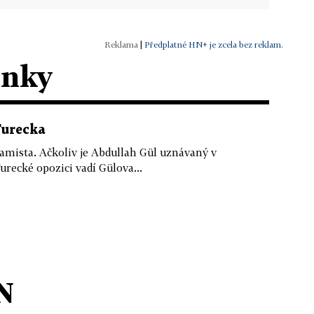
|
Předplatné HN+ je zcela bez reklam.
ánky
Turecka
lamista. Ačkoliv je Abdullah Gül uznávaný v
recké opozici vadí Gülova...
N