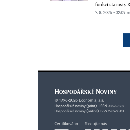
funkci starosty 
7. 8. 2026 ▪ 32:09 m
©
1996-2026
Economia, a.s.
Hospodářské noviny (print) ISSN 0862-9587
Hospodářské noviny (online) ISSN 2787-950X
Certifikováno
Sledujte nás