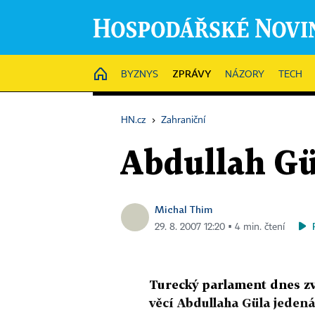
ZPRÁVY
HOME
BYZNYS
NÁZORY
TECH
HN.cz
›
Zahraniční
Abdullah Gül
Michal Thim
29. 8. 2007 12:20 ▪ 4 min. čtení
Turecký parlament dnes zv
věcí Abdullaha Güla jeden