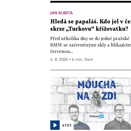
JAN KUBITA
Hledá se papaláš. Kdo jel v
skrze „Turkovu“ křižovatku?
Před několika dny se do jedné pražské
BMW se začerněnými skly a blikající
červenou...
4. 8. 2026 ▪ 6 min. čtení
41:51