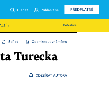
PŘEDPLATNÉ
Hledat
Přihlásit se
BeNative
ALŠÍ
Sdílet
Odemknout známému
nta Turecka
ODEBÍRAT AUTORA