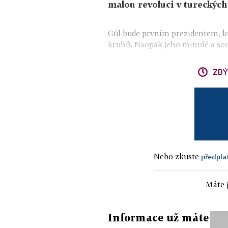
malou revoluci v tureckých
Gül bude prvním prezidentem, kt
kruhů. Naopak jeho minulé a sou
ZBÝ
Nebo zkuste
předpla
Máte j
Informace už máte