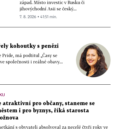
západ. Místo investic v Rusku či
jihovýchodní Asii se český...
7. 8. 2026 ▪ 41:51 min.
řely kohoutky s penězi
e Pride, má podtitul „Časy se
 společnosti i reálné obavy...
KU
atraktivní pro občany, staneme se
stem i pro byznys, říká starosta
ožnova
setkání s obyvateli absolvoval za necelé čtyři roky ve