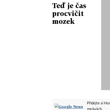
Teď je čas
procvičit
mozek
Přidejte si H
zprávách.