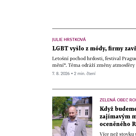
JULIE HRSTKOVÁ
LGBT vyšlo z módy, firmy zav
Letošní pochod hrdosti, festival Pragu
mění“. Téma odráží změny atmosféry ve
7. 8. 2026 ▪ 2 min. čtení
ZELENÁ OBEC RO
Když budeme 
zajímavým mě
oceněného R
Více než stovku 