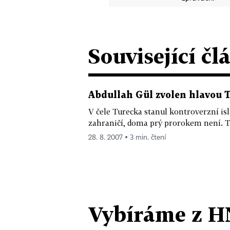
Související čl
Abdullah Gül zvolen hlavou 
V čele Turecka stanul kontroverzní is
zahraničí, doma prý prorokem není. Tu
28. 8. 2007 ▪ 3 min. čtení
Vybíráme z H