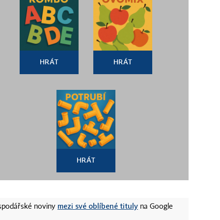
HRÁT
HRÁT
HRÁT
mezi své oblíbené tituly
ospodářské noviny
na Google