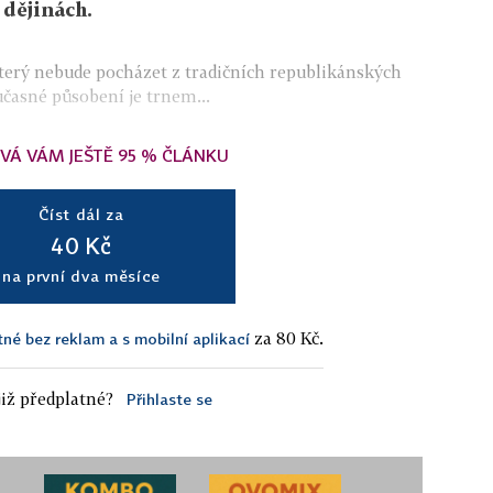
 dějinách.
erý nebude pocházet z tradičních republikánských
časné působení je trnem...
VÁ VÁM JEŠTĚ 95 % ČLÁNKU
Číst dál za
40 Kč
na první dva měsíce
za 80 Kč.
tné bez reklam a s mobilní aplikací
iž předplatné?
Přihlaste se