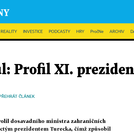
REALITY
INVESTICE
PODCASTY
HRY
PročNe
ARCHIV
D
: Profil XI. prezide
PŘEHRÁT ČLÁNEK
olil dosavadního ministra zahraničních
áctým prezidentem Turecka, čímž způsobil