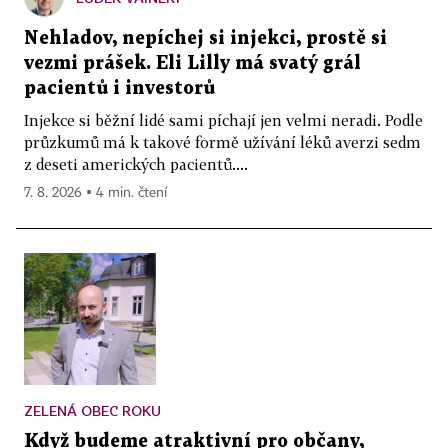
Nehladov, nepíchej si injekci, prostě si
vezmi prášek. Eli Lilly má svatý grál
pacientů i investorů
Injekce si běžní lidé sami píchají jen velmi neradi. Podle
průzkumů má k takové formě užívání léků averzi sedm
z deseti amerických pacientů....
7. 8. 2026 ▪ 4 min. čtení
ZELENÁ OBEC ROKU
Když budeme atraktivní pro občany,