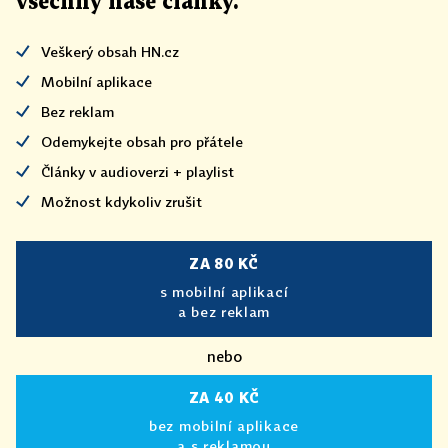
všechny naše články
.
Veškerý obsah HN.cz
Mobilní aplikace
Bez reklam
Odemykejte obsah pro přátele
Články v audioverzi + playlist
Možnost kdykoliv zrušit
ZA 80 KČ
s mobilní aplikací
a bez reklam
nebo
ZA 40 KČ
bez mobilní aplikace
a s reklamou