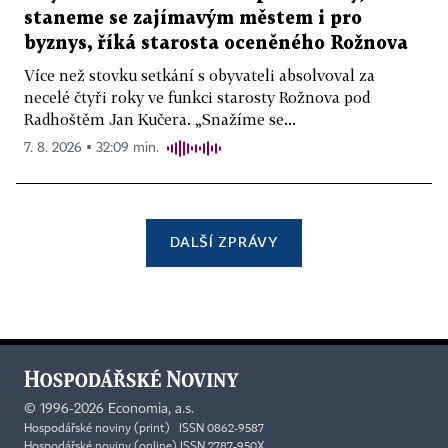
staneme se zajímavým městem i pro
byznys, říká starosta oceněného Rožnova
Více než stovku setkání s obyvateli absolvoval za
necelé čtyři roky ve funkci starosty Rožnova pod
Radhoštěm Jan Kučera. „Snažíme se...
7. 8. 2026 ▪ 32:09 min.
DALŠÍ ZPRÁVY
©
1996-2026
Economia, a.s.
Hospodářské noviny (print) ISSN 0862-9587
Hospodářské noviny (online) ISSN 2787-950X