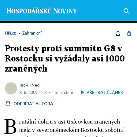
HN.cz
›
Zahraniční
Protesty proti summitu G8 v
Rostocku si vyžádaly asi 1000
zraněných
jac-iHNed
PŘEHRÁT ČLÁNEK
3. 6. 2007 14:16 ▪ 1 min. čtení
ODEBÍRAT AUTORA
B
rutální dohru s asi tisícovkou zraněných
měla v severoněmeckém Rostocku sobotní