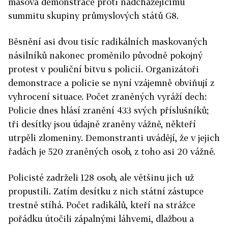
masová demonstrace proti nadcházejícímu
summitu skupiny průmyslových států G8.
Běsnění asi dvou tisíc radikálních maskovaných
násilníků nakonec proměnilo původně pokojný
protest v pouliční bitvu s policií. Organizátoři
demonstrace a policie se nyní vzájemně obviňují z
vyhrocení situace. Počet zraněných vyráží dech:
Policie dnes hlásí zranění 433 svých příslušníků;
tři desítky jsou údajně zraněny vážně, někteří
utrpěli zlomeniny. Demonstranti uvádějí, že v jejich
řadách je 520 zraněných osob, z toho asi 20 vážně.
Policisté zadrželi 128 osob, ale většinu jich už
propustili. Zatím desítku z nich státní zástupce
trestně stíhá. Počet radikálů, kteří na strážce
pořádku útočili zápalnými láhvemi, dlažbou a