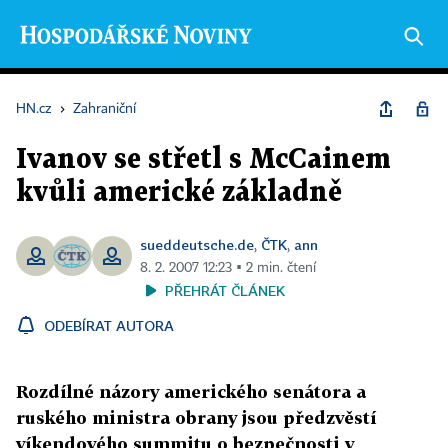
HN.cz
›
Zahraniční
Ivanov se střetl s McCainem
kvůli americké základně
sueddeutsche.de
ČTK
ann
,
,
8. 2. 2007 12:23 ▪ 2 min. čtení
PŘEHRÁT ČLÁNEK
ODEBÍRAT AUTORA
Rozdílné názory amerického senátora a
ruského ministra obrany jsou předzvěstí
víkendového summitu o bezpečnosti v