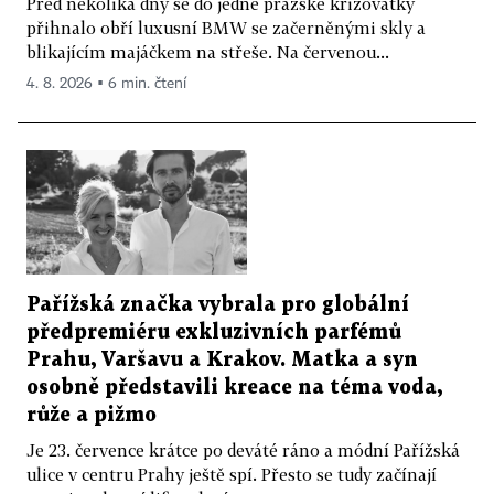
Před několika dny se do jedné pražské křižovatky
přihnalo obří luxusní BMW se začerněnými skly a
blikajícím majáčkem na střeše. Na červenou...
4. 8. 2026 ▪ 6 min. čtení
Pařížská značka vybrala pro globální
předpremiéru exkluzivních parfémů
Prahu, Varšavu a Krakov. Matka a syn
osobně představili kreace na téma voda,
růže a pižmo
Je 23. července krátce po deváté ráno a módní Pařížská
ulice v centru Prahy ještě spí. Přesto se tudy začínají