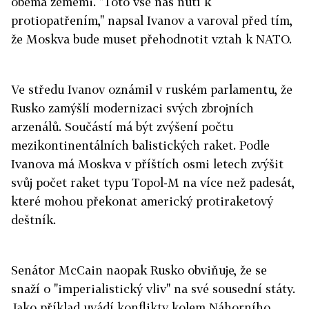
oběma zeměmi. "Toto vše nás nutí k
protiopatřením," napsal Ivanov a varoval před tím,
že Moskva bude muset přehodnotit vztah k NATO.
Ve středu Ivanov oznámil v ruském parlamentu, že
Rusko zamýšlí modernizaci svých zbrojních
arzenálů. Součástí má být zvýšení počtu
mezikontinentálních balistických raket. Podle
Ivanova má Moskva v příštích osmi letech zvýšit
svůj počet raket typu Topol-M na více než padesát,
které mohou překonat americký protiraketový
deštník.
Senátor McCain naopak Rusko obviňuje, že se
snaží o "imperialistický vliv" na své sousední státy.
Jako příklad uvádí konflikty kolem Náhorního