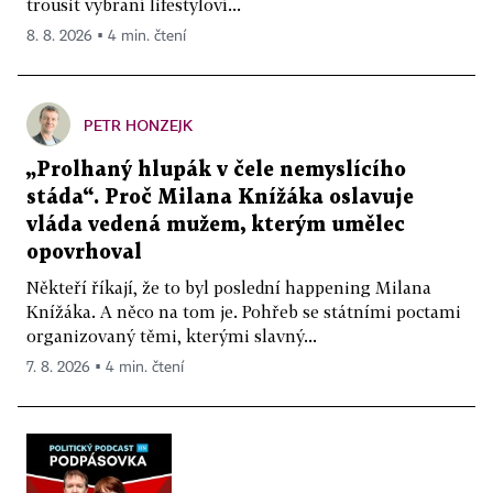
trousit vybraní lifestyloví...
8. 8. 2026 ▪ 4 min. čtení
PETR HONZEJK
„Prolhaný hlupák v čele nemyslícího
stáda“. Proč Milana Knížáka oslavuje
vláda vedená mužem, kterým umělec
opovrhoval
Někteří říkají, že to byl poslední happening Milana
Knížáka. A něco na tom je. Pohřeb se státními poctami
organizovaný těmi, kterými slavný...
7. 8. 2026 ▪ 4 min. čtení